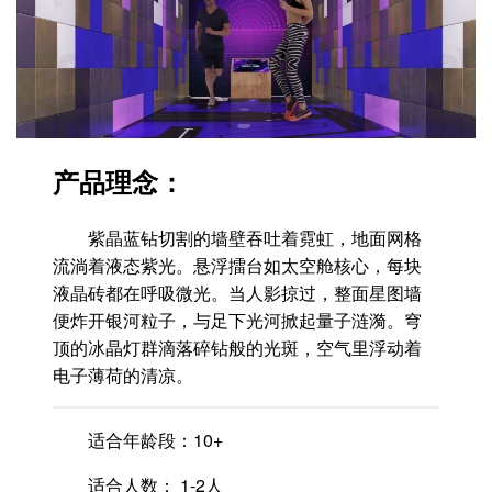
产品理念：
紫晶蓝钻切割的墙壁吞吐着霓虹，地面网格
流淌着液态紫光。悬浮擂台如太空舱核心，每块
液晶砖都在呼吸微光。当人影掠过，整面星图墙
便炸开银河粒子，与足下光河掀起量子涟漪。穹
顶的冰晶灯群滴落碎钻般的光斑，空气里浮动着
电子薄荷的清凉。
适合年龄段：10+
适合人数： 1-2人