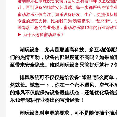
蜜动游乐在潮玩设备安装方面可是有着10年以上经验
计，再到设备的精准安装调试，每一步都严格遵循专
蜜动游乐不仅专注于游乐设备研发、生产，更提供从
专业的运营支持。比如我们为“嗨猫极限”、“星奇梦”
等隐蔽工程的专业处理，蜜动游乐将12年的行业深耕
▶ 为什么选择蜜动游乐？
潮玩设备，尤其是那些高科技、多互动的潮
们的热情互动，设备内部温度能不高吗？如果前
至带来安全隐患。谁说潮玩设备只管好玩就行？
排风系统可不仅仅是给设备“降温”那么简单
然就长。试想一下，你在一个密不透风、空气不
的排风不仅能保持设备最佳状态，还能优化场馆
乐12年深耕行业得出的宝贵经验！
潮玩设备对电源的要求，可不是随便插个插座