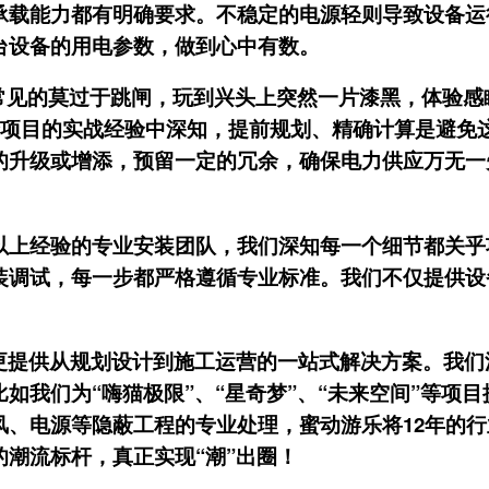
承载能力都有明确要求。不稳定的电源轻则导致设备运
台设备的用电参数，做到心中有数。
最常见的莫过于跳闸，玩到兴头上突然一片漆黑，体验
个项目的实战经验中深知，提前规划、精确计算是避免
的升级或增添，预留一定的冗余，确保电力供应万无一
年以上经验的专业安装团队，我们深知每一个细节都关
装调试，每一步都严格遵循专业标准。我们不仅提供设
更提供从规划设计到施工运营的一站式解决方案。我们
如我们为“嗨猫极限”、“星奇梦”、“未来空间”等项
风、电源等隐蔽工程的专业处理，蜜动游乐将12年的
潮流标杆，真正实现“潮”出圈！