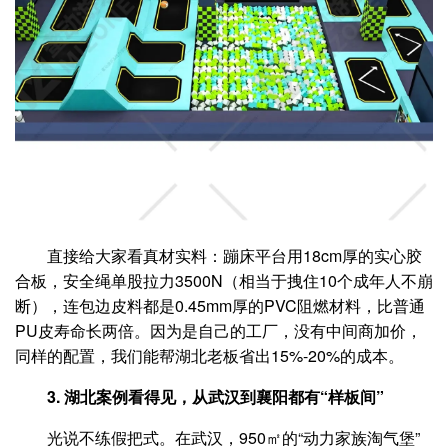
直接给大家看真材实料：蹦床平台用18cm厚的实心胶
合板，安全绳单股拉力3500N（相当于拽住10个成年人不崩
断），连包边皮料都是0.45mm厚的PVC阻燃材料，比普通
PU皮寿命长两倍。因为是自己的工厂，没有中间商加价，
同样的配置，我们能帮湖北老板省出15%-20%的成本。
3. 湖北案例看得见，从武汉到襄阳都有“样板间”
光说不练假把式。在武汉，950㎡的“动力家族淘气堡”