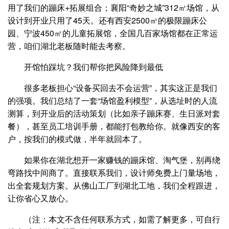
用了我们的蹦床+拓展组合；襄阳“奇妙之城”312㎡场馆，从
设计到开业只用了45天。还有西安2500㎡的极限蹦床公
园、宁波450㎡的儿童拓展馆，全国几百家场馆都在正常运
营，咱们湖北老板随时能去考察。
开馆怕踩坑？我们帮你把风险降到最低
很多老板担心“设备买回去不会运营”，其实这正是我们
的强项。我们总结了一套“场馆盈利模型”，从选址时的人流
测算，到开业后的活动策划（比如亲子蹦床赛、生日派对套
餐），甚至员工培训手册，都能打包教给你。就像西安的客
户，按我们的模式做，半年就回本了。
如果你在湖北想开一家赚钱的蹦床馆、淘气堡，别再绕
弯路找中间商了。直接联系我们，设计师免费上门量场地，
出全套规划方案。从佛山工厂到湖北工地，我们全程跟进，
让你省心又放心。
（注：本文不含任何联系方式，如需了解更多，可自行