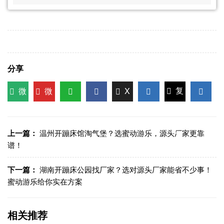
分享
微
微
X
复
信
博
WhatsApp
Facebook
LinkedIn
LinkedI
制链
接
上一篇：
温州开蹦床馆淘气堡？选蜜动游乐，源头厂家更靠
谱！
下一篇：
湖南开蹦床公园找厂家？选对源头厂家能省不少事！
蜜动游乐给你实在方案
相关推荐