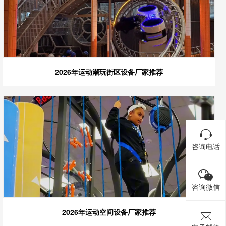
2026年运动潮玩街区设备厂家推荐
咨询电话
咨询微信
2026年运动空间设备厂家推荐