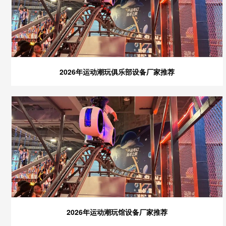
2026年运动潮玩俱乐部设备厂家推荐
2026年运动潮玩馆设备厂家推荐