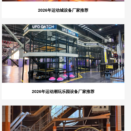
2026年运动城设备厂家推荐
2026年运动潮玩乐园设备厂家推荐