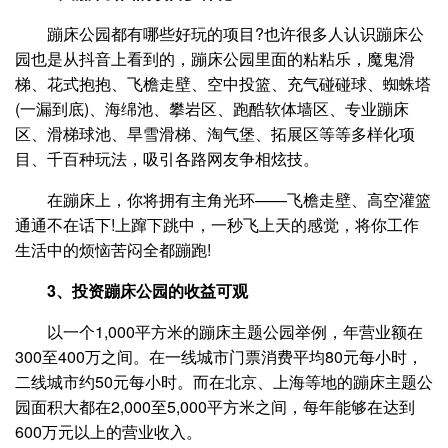
蹦床公园都有哪些好玩的项目?也许很多人认识蹦床公
园也是从抖音上看到的，蹦床公园里面的粘粘乐，魔鬼滑
梯、花式抱抱、飞檐走壁、空中投篮、充气碰碰球、蜘蛛塔
(一漏到底)、海绵池、攀岩区、跑酷软体墙区、专业蹦床
区、滑梯球池、旱雪滑梯、淘气堡、拓展区等等多样化项
目、千百种玩法，吸引各路网友争相炫技。
在蹦床上，你将拥有主角光环——飞檐走壁、高空灌篮
通通不在话下!上蹿下跳中，一秒飞上天的感觉，将你工作
生活中的烦恼苦闷全都蹦跑!
3、投资蹦床公园的收益可观
以一个1,000平方米的蹦床主题公园举例，年营业额在
300至400万之间。在一线城市门票消费平均80元每小时，
二线城市约50元每小时。而在北京、上海等地的蹦床主题公
园面积大都在2,000至5,000平方米之间，每年能够在达到
600万元以上的营业收入。