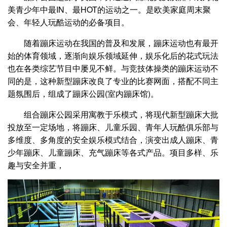
美青少年中最IN、最HOT的运动之一。是欧美家庭周末聚
会、年轻人玩酷运动的必备项目。
随着蹦床运动在我国的普及和发展，蹦床运动也有最开
始的体育领域，逐渐向娱乐领域延伸，娱乐化后的花式玩法
也在各类综艺节目中屡见不鲜。与竞技体操类的蹦床运动不
同的是，这种新型蹦床改良了专业的比赛网面，搭配不同主
题氛围后，组成了蹦床公园(室内蹦床馆)。
组合蹦床公园采用寓教于乐模式，将现代新型蹦床大批
投放至一定场地，将蹦床、儿童乐园、青年人玩酷俱乐部与
多维度、多角度的安全娱乐模式结合，演变出成人蹦床、青
少年蹦床、儿童蹦床、充气蹦床等各式产品。项目多样、乐
趣与安全并重，