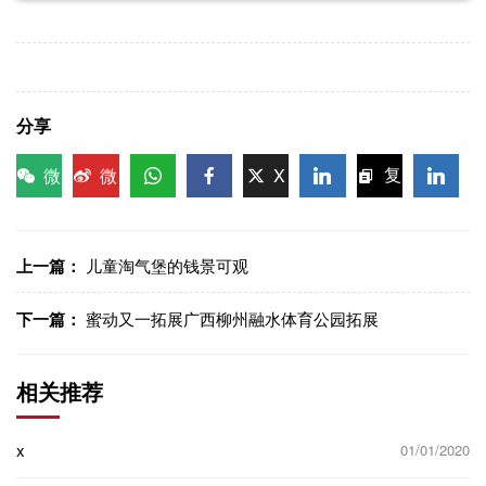
分享
微
微
X
复
信
博
WhatsApp
Facebook
LinkedIn
LinkedI
制链
接
上一篇：
儿童淘气堡的钱景可观
下一篇：
蜜动又一拓展广西柳州融水体育公园拓展
相关推荐
x
01/01/2020