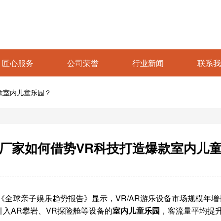
匠心服务
公司荣誉
行业新闻
联系我
款室内儿童乐园？
厂家如何借势VR科技打造爆款室内儿
《全球亲子娱乐趋势报告》显示，VR/AR游乐设备市场规模年增
引入AR攀岩、VR探险舱等设备的
室内儿童乐园
，客流量平均提升