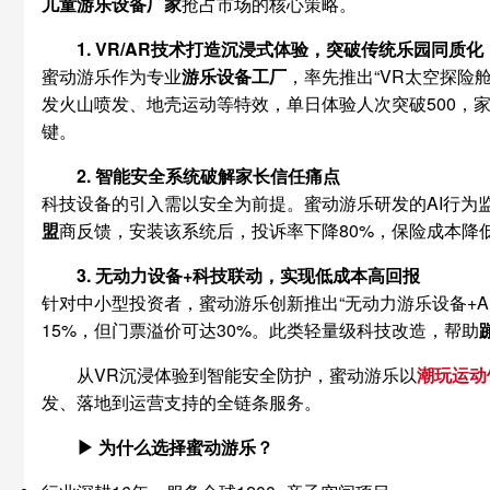
儿童游乐设备厂家
抢占市场的核心策略。
1. VR/AR技术打造沉浸式体验，突破传统乐园同质化
蜜动游乐作为专业
游乐设备工厂
，率先推出“VR太空探险
发火山喷发、地壳运动等特效，单日体验人次突破500，家
键。
2. 智能安全系统破解家长信任痛点
科技设备的引入需以安全为前提。蜜动游乐研发的AI行为
盟
商反馈，安装该系统后，投诉率下降80%，保险成本降低
3. 无动力设备+科技联动，实现低成本高回报
针对中小型投资者，蜜动游乐创新推出“无动力游乐设备+
15%，但门票溢价可达30%。此类轻量级科技改造，帮助
从VR沉浸体验到智能安全防护，蜜动游乐以
潮玩运动
发、落地到运营支持的全链条服务。
▶ 为什么选择蜜动游乐？