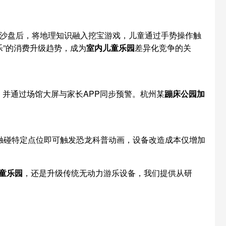
AR沙盘后，将地理知识融入挖宝游戏，儿童通过手势操作触
乐”的消费升级趋势，成为
室内儿童乐园
差异化竞争的关
并通过场馆大屏与家长APP同步预警。杭州某
蹦床公园加
童触碰特定点位即可触发恐龙科普动画，设备改造成本仅增加
童乐园
，还是升级传统无动力游乐设备，我们提供从研