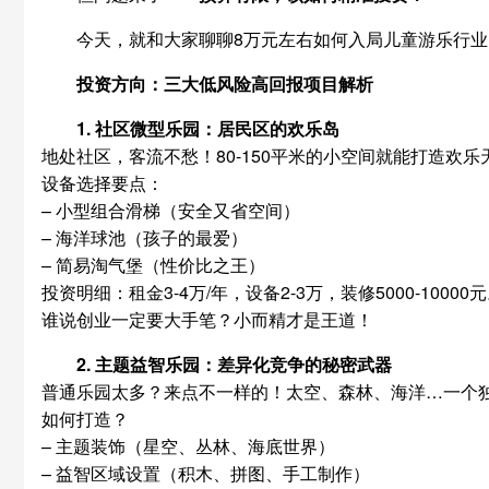
今天，就和大家聊聊8万元左右如何入局儿童游乐行
投资方向：三大低风险高回报项目解析
1. 社区微型乐园：居民区的欢乐岛
地处社区，客流不愁！80-150平米的小空间就能打造欢
设备选择要点：
– 小型组合滑梯（安全又省空间）
– 海洋球池（孩子的最爱）
– 简易淘气堡（性价比之王）
投资明细：租金3-4万/年，设备2-3万，装修5000-100
谁说创业一定要大手笔？小而精才是王道！
2. 主题益智乐园：差异化竞争的秘密武器
普通乐园太多？来点不一样的！太空、森林、海洋…一个
如何打造？
– 主题装饰（星空、丛林、海底世界）
– 益智区域设置（积木、拼图、手工制作）