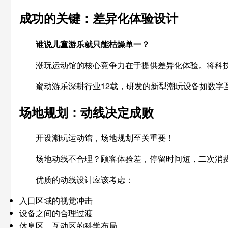
成功的关键：差异化体验设计
谁说儿童游乐就只能枯燥单一？
潮玩运动馆的核心竞争力在于提供差异化体验。将科
蜜动游乐深耕行业12载，研发的新型潮玩设备如数字
场地规划：动线决定成败
开设潮玩运动馆，场地规划至关重要！
场地动线不合理？顾客体验差，停留时间短，二次消
优质的动线设计应该考虑：
入口区域的视觉冲击
设备之间的合理过渡
休息区、互动区的科学布局