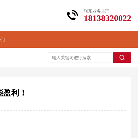
联系业务主理
18138320022
们
能盈利！