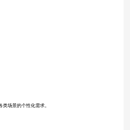
各类场景的个性化需求。