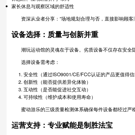
家长休息与观察区域的舒适性
资深从业者分享：”场地规划合理与否，直接影响顾客
设备选择：质量与创新并重
潮玩运动馆的灵魂在于设备。劣质设备不仅存在安全
选择设备需考虑：
安全性（通过ISO9001/CE/FCC认证的产品更值得
创新性（能否提供差异化体验）
互动性（是否能促进社交互动）
可持续性（维护成本和使用寿命）
蜜动游乐的三级质量检测体系确保每件设备都经过严格
运营支持：专业赋能是制胜法宝