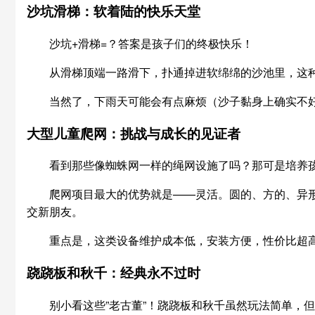
沙坑滑梯：软着陆的快乐天堂
沙坑+滑梯=？答案是孩子们的终极快乐！
从滑梯顶端一路滑下，扑通掉进软绵绵的沙池里，这
当然了，下雨天可能会有点麻烦（沙子黏身上确实不
大型儿童爬网：挑战与成长的见证者
看到那些像蜘蛛网一样的绳网设施了吗？那可是培养
爬网项目最大的优势就是——灵活。圆的、方的、异形
交新朋友。
重点是，这类设备维护成本低，安装方便，性价比超
跷跷板和秋千：经典永不过时
别小看这些”老古董”！跷跷板和秋千虽然玩法简单，