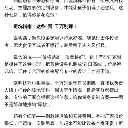
功能创新带来溢价空间。传统滑梯谁都有，但融入科技
互动、主题故事的定制设备，才能让孩子们玩了还想玩。这
种创新，值得你多花点钱！
避坑指南：这些”雷”千万别踩！
说实话，游乐设备定制这行水挺深。我见过太多投资
者，因为贪便宜或者不懂行，最后赔了夫人又折兵。
最大的坑——”价格越高，质量越好”。错！有些厂家就
是抓住了这种心理，把普通设备包装成”进口高端”，价格翻
几倍。记住：合理的价格配合专业的设计，才是王道。
谈判技巧也很重要。千万别跟销售员磨叽，直接找负责
人谈！把你的场地资料、周边竞争情况、目标客群都摆出
来。专业的厂家会根据这些信息，给你量身定制方案——而
不是简单地推销”爆款”。
还有个细节——别忽视运输和安装费用。有些厂家报价
很低，但运输、安装另算，加起来可能比设备本身还贵！所