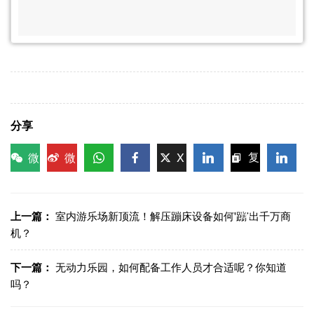
分享
微
微
X
复
信
博
WhatsApp
Facebook
LinkedIn
LinkedI
制链
接
上一篇：
室内游乐场新顶流！解压蹦床设备如何'蹦'出千万商
机？
下一篇：
无动力乐园，如何配备工作人员才合适呢？你知道
吗？