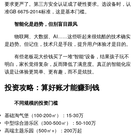
要求更严了。第三方安全认证成了硬性要求。选设备时，认
准GB 6675-2014标准，这是基本门槛。
智能化是趋势，但别盲目跟风
物联网、大数据、AI……这些听起来很炫酷的技术确实
是趋势。但记住，技术只是手段，提升用户体验才是目的。
有些老板花大价钱买了一堆”智能”设备，结果孩子玩不
明白，家长觉得复杂，反而降低了满意度。真正的智能化应
该是让体验更简单、更有趣，而不是炫技。
投资攻略：算好账才能赚到钱
不同规模的投资门槛
基础淘气堡（100-200㎡）：15-30万
中型综合游乐区（300-500㎡）：50-100万
高端主题乐园（500㎡+）：200万起