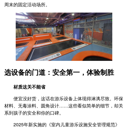
周末的固定活动场所。
选设备的门道：安全第一，体验制胜
材质这关不能省
便宜没好货，这话在游乐设备上体现得淋漓尽致。环保
材料、无毒涂料、圆角设计……这些看似简单的细节，却关
系到孩子的安全和你的口碑。
2025年新实施的《室内儿童游乐设施安全管理规范》