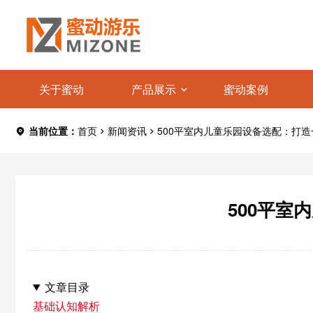
关于蜜动
产品展示
蜜动案例
当前位置：
首页
新闻资讯
500平室内儿童乐园设备选配：打
500平
文章目录
基础认知解析