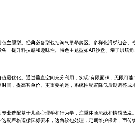
色主题型。经典必备型包括淘气堡攀爬区、多样化滑梯组合、专业
设备，提升科技感和趣味性。特色主题型如AR沙盘、亲子烘焙角
值最优化。通过垂直空间充分利用，实现”有限面积，无限可能
留时间，提高客单价。更重要的是，系统性配置降低后期调整成
而专业选配基于儿童心理学和行为学，注重体验流线和情感激发
业选配严格遵循国标要求，边角软包处理，定期维护保养，而传