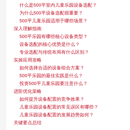
什么是500平室内儿童乐园设备选配？
为什么500平设备选配很重要？
500平儿童乐园适用于哪些场景？
深入理解指南
500平乐园有哪些核心设备类型？
设备选配的核心优势是什么？
专业选配与传统布局有什么区别？
实操应用攻略
如何选择合适的设备组合方案？
500平乐园的最佳实践是什么？
投资500平儿童乐园要注意什么？
进阶优化策略
如何提升设备配置的竞争效果？
儿童乐园设备配置的常见误区有哪些？
儿童乐园设备配置的发展趋势如何？
关键要点总结