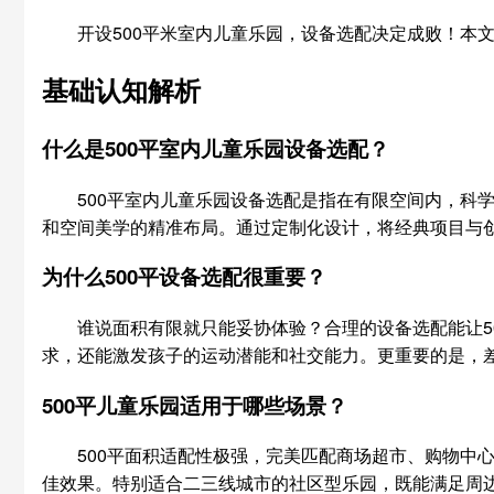
开设500平米室内儿童乐园，设备选配决定成败！本
基础认知解析
什么是500平室内儿童乐园设备选配？
500平室内儿童乐园设备选配是指在有限空间内，科
和空间美学的精准布局。通过定制化设计，将经典项目与
为什么500平设备选配很重要？
谁说面积有限就只能妥协体验？合理的设备选配能让50
求，还能激发孩子的运动潜能和社交能力。更重要的是，
500平儿童乐园适用于哪些场景？
500平面积适配性极强，完美匹配商场超市、购物中
佳效果。特别适合二三线城市的社区型乐园，既能满足周