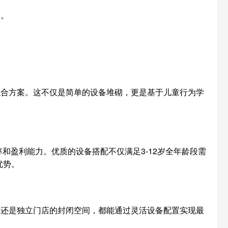
体。
综合方案。这不仅是简单的设备堆砌，更是基于儿童行为学
和盈利能力。优质的设备搭配不仅满足3-12岁全年龄段需
优势。
，还是独立门店的封闭空间，都能通过灵活设备配置实现最