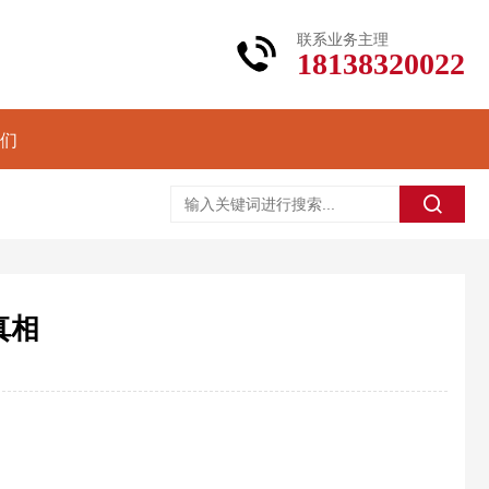
联系业务主理
18138320022
们
真相