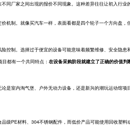
在不同厂家之间出现的报价不同现象。这种差异往往让初入行业
定价机制。就像买汽车一样，表面看都是四个轮子一个方向盘，
风险控制。选择过于便宜的设备可能意味着频繁维修、安全隐患
项目都有一个共同特点：
在设备采购阶段就建立了正确的价值判
无论是室内淘气堡、户外无动力设备，还是新兴的潮玩运动馆项
品级PE材料、304不锈钢配件，而低价产品可能使用回收塑
。