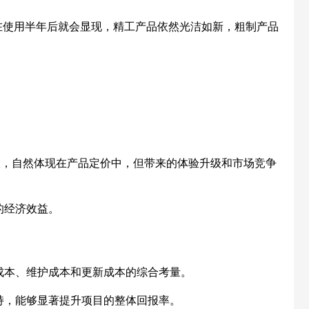
异在使用半年后就会显现，精工产品依然光洁如新，粗制产品
大，自然体现在产品定价中，但带来的体验升级和市场竞争
的经济效益。
成本、维护成本和更新成本的综合考量。
持，能够显著提升项目的整体回报率。