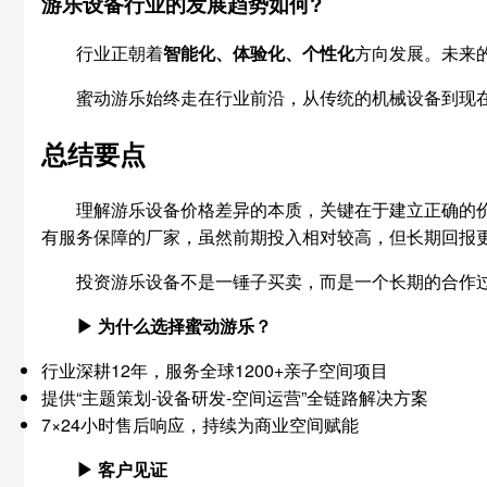
游乐设备行业的发展趋势如何?
行业正朝着
智能化、体验化、个性化
方向发展。未来
蜜动游乐始终走在行业前沿，从传统的机械设备到现
总结要点
理解游乐设备价格差异的本质，关键在于建立正确的
有服务保障的厂家，虽然前期投入相对较高，但长期回报
投资游乐设备不是一锤子买卖，而是一个长期的合作
▶ 为什么选择蜜动游乐？
行业深耕12年，服务全球1200+亲子空间项目
提供“主题策划-设备研发-空间运营”全链路解决方案
7×24小时售后响应，持续为商业空间赋能
▶ 客户见证