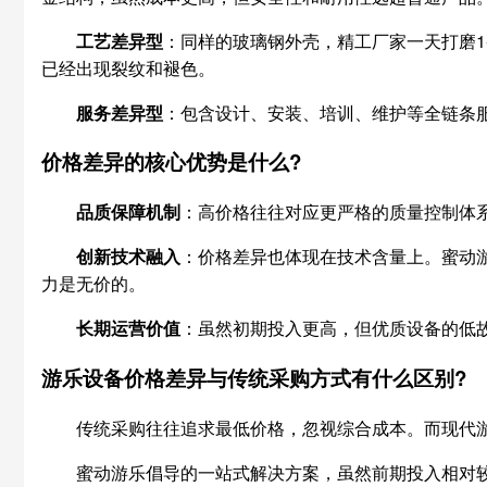
工艺差异型
：同样的玻璃钢外壳，精工厂家一天打磨1
已经出现裂纹和褪色。
服务差异型
：包含设计、安装、培训、维护等全链条
价格差异的核心优势是什么?
品质保障机制
：高价格往往对应更严格的质量控制体
创新技术融入
：价格差异也体现在技术含量上。蜜动
力是无价的。
长期运营价值
：虽然初期投入更高，但优质设备的低
游乐设备价格差异与传统采购方式有什么区别?
传统采购往往追求最低价格，忽视综合成本。而现代
蜜动游乐倡导的一站式解决方案，虽然前期投入相对