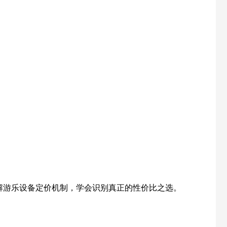
解游乐设备定价机制，学会识别真正的性价比之选。