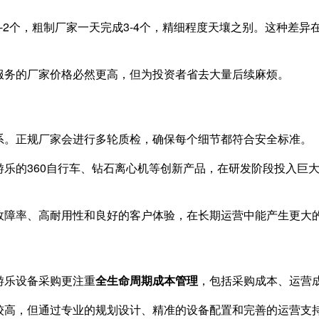
-2个，粗制厂家一天完成3-4个，精细程度天壤之别。这种差
服务的厂家价格必然更高，但为投资者省去大量后续麻烦。
系。正规厂家会进行多轮质检，确保每个细节都符合安全标准。
游乐的360自行车、钻石离心机等创新产品，在研发阶段投入巨
故障率、高耐用性和良好的客户体验，在长期运营中能产生更大
游乐设备采购更注重
全生命周期成本管理
，包括采购成本、运营
较高，但通过专业的规划设计、精准的设备配置和完善的运营支