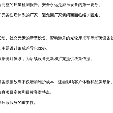
备完整的质量检测报告。安全永远是游乐设备的第一要务。
和完善售后体系的厂家，避免因厂家倒闭而面临维护困难。
互动、社交元素的新型设备。蜜动游乐的光轮摩托车等潮玩设备
和主题设计形成差异化优势。
数据统计体系，为后续设备更新和扩充提供决策依据。
设备频繁故障不仅增加维护成本，还会影响客户体验和品牌形象
自身项目定位和目标客群特点。
等后续服务的重要性。