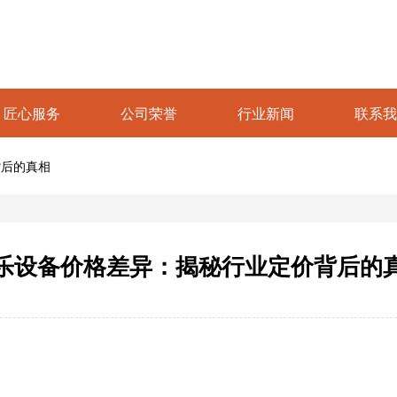
匠心服务
公司荣誉
行业新闻
联系我
背后的真相
乐设备价格差异：揭秘行业定价背后的