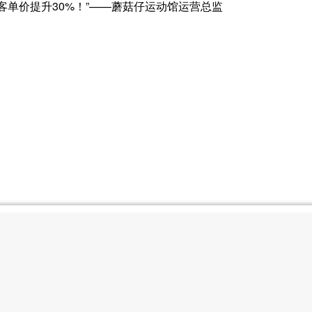
客单价提升30%！”——蘑菇仔运动馆运营总监