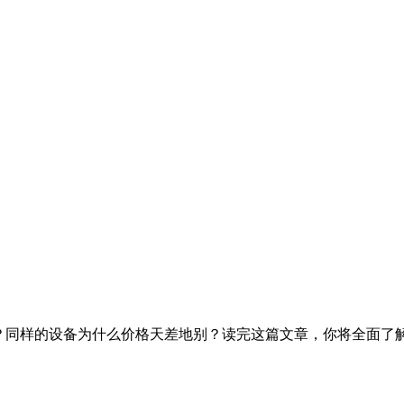
？同样的设备为什么价格天差地别？读完这篇文章，你将全面了