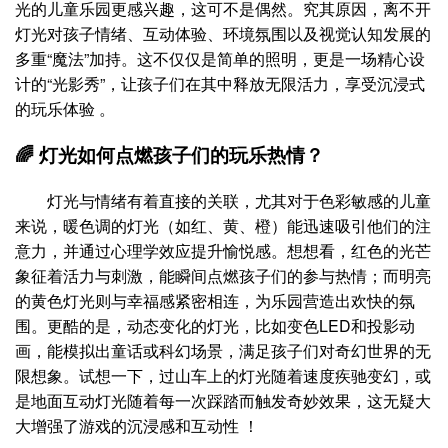
光的儿童乐园更感兴趣，这可不是偶然。究其原因，离不开
灯光对孩子情绪、互动体验、环境氛围以及视觉认知发展的
多重“魔法”加持。这不仅仅是简单的照明，更是一场精心设
计的“光影秀”，让孩子们在其中释放无限活力，享受沉浸式
的玩乐体验 。
🌈 灯光如何点燃孩子们的玩乐热情？
灯光与情绪有着直接的关联，尤其对于色彩敏感的儿童
来说，暖色调的灯光（如红、黄、橙）能迅速吸引他们的注
意力，并通过心理学效应提升愉悦感。想想看，红色的光芒
象征着活力与刺激，能瞬间点燃孩子们的参与热情；而明亮
的黄色灯光则与幸福感紧密相连，为乐园营造出欢快的氛
围。更酷的是，动态变化的灯光，比如变色LED和投影动
画，能模拟出童话或科幻场景，满足孩子们对奇幻世界的无
限想象。试想一下，过山车上的灯光随着速度疾驰变幻，或
是地面互动灯光随着每一次踩踏而触发奇妙效果，这无疑大
大增强了游戏的沉浸感和互动性 ！