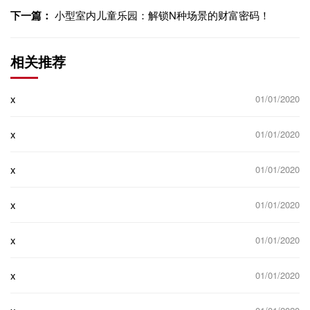
下一篇：
小型室内儿童乐园：解锁N种场景的财富密码！
相关推荐
x
01/01/2020
x
01/01/2020
x
01/01/2020
x
01/01/2020
x
01/01/2020
x
01/01/2020