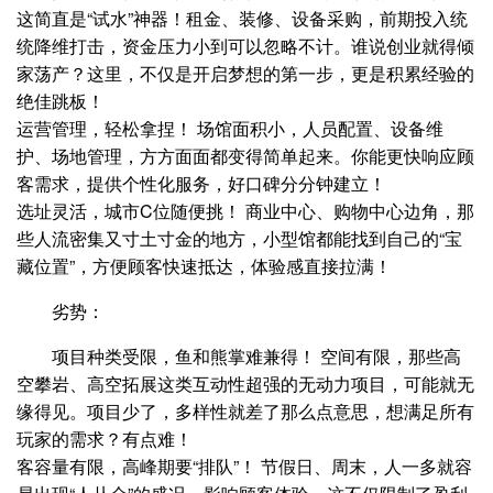
这简直是“试水”神器！租金、装修、设备采购，前期投入统
统降维打击，资金压力小到可以忽略不计。谁说创业就得倾
家荡产？这里，不仅是开启梦想的第一步，更是积累经验的
绝佳跳板！
运营管理，轻松拿捏！ 场馆面积小，人员配置、设备维
护、场地管理，方方面面都变得简单起来。你能更快响应顾
客需求，提供个性化服务，好口碑分分钟建立！
选址灵活，城市C位随便挑！ 商业中心、购物中心边角，那
些人流密集又寸土寸金的地方，小型馆都能找到自己的“宝
藏位置”，方便顾客快速抵达，体验感直接拉满！
劣势：
项目种类受限，鱼和熊掌难兼得！ 空间有限，那些高
空攀岩、高空拓展这类互动性超强的无动力项目，可能就无
缘得见。项目少了，多样性就差了那么点意思，想满足所有
玩家的需求？有点难！
客容量有限，高峰期要“排队”！ 节假日、周末，人一多就容