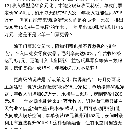
13] 收入模型必须多元化，才能突破营收天花板。单次门票
定价30-80元，如果每天能有50人次，年收入就能达到87.6
万元。 但真正能带来“现金流”大头的是会员卡！比如，推出
“500元15次+生日特权”的年卡，一年卖出300张就能进账15
万元，这是不是比单一门票更香？
除了门票和会员卡，附加消费也是不容忽视的“掘金
点”。在入口处卖零食饮品，毛利率高达60%，年营收轻松
达到6万元。还能引入儿童摄影、益智玩具零售等第三方服
务，按销售额抽成15%，年增收2万元不是梦！
更高级的玩法是“活动策划”和“跨界融合”。每月办两场
主题活动，像“恐龙探险夜”收费98元/家庭，单场接待30组家
庭，年收入能增加6.7万元。承接生日派对，定制套餐1288
元/场，一年24场也能带来3.1万元收入。谁说淘气堡只能白
天营业？借鉴“淘气堡+剧本杀”模式，利用可移动隔断打造
夜间成人娱乐空间，客单价从58元飙升到158元，夜间时段
利用率直接提升300%！这种创新融合，让有限空间创造无