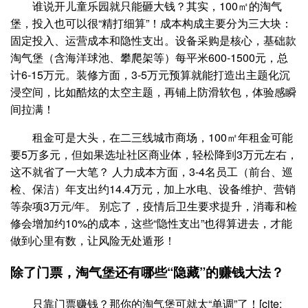
谁说开儿童乐园就只能砸大钱？其实，100㎡的淘气
堡，投入也可以很“精打细算”！成本构成主要分为三大块：
固定投入、运营成本和隐性支出。设备采购是核心，基础款
淘气堡（含海洋球池、攀爬架等）每平米600-1500元，总
计6-15万元。装修方面，3-5万元预算就能打造出主题化沉
浸空间，比如酷炫的太空主题，再铺上防滑软包，体验感瞬
间拉满！
租金可是大头，在二三线城市商场，100㎡年租金可能
要5万多元，但如果选址社区商业体，轻松降到3万元左右，
这不就省了一大笔？ 人力成本方面，3-4名员工（前台、巡
检、保洁）年支出约14.4万元，加上水电、设备维护、营销
等杂项3万元/年。 别忘了，疫情后卫生要求提升，消毒和检
修会增加约10%的成本，这些“隐性支出”也得算进去，才能
做到心里有数，让风险无处遁形！
除了门票，淘气堡还有哪些“隐藏”的赚钱大法？
只靠门票赚钱？那你的淘气堡可就太“单调”了！[cite: