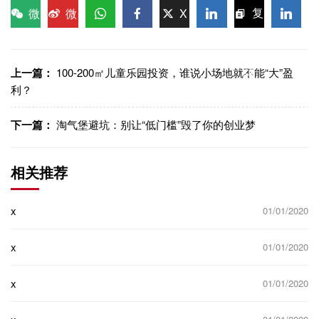
微
微
X
复
信
博
WhatsApp
Facebook
LinkedIn
LinkedI
制链
接
上一篇：
100-200㎡儿童乐园投资，谁说小场地就不能“大”盈
利？
下一篇：
淘气堡避坑：别让“低门槛”毁了你的创业梦
相关推荐
x
01/01/2020
x
01/01/2020
x
01/01/2020