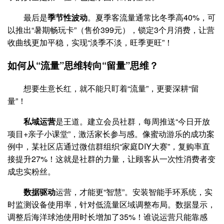
最后是
季节性波动
。夏季客流量通常比冬季高40%，可
以推出“暑期畅玩卡”（售价399元），锁定3个月消费，让营
收曲线更加平稳，实现“淡季不淡，旺季更旺”！
如何从“流量”思维转向“留量”思维？
想要生意长红，就不能只盯着“流量”，更要深耕“留
量”！
私域运营
是王道。建立会员社群，每周推送“今日开放
项目+亲子小课堂”，激活家长参与感。像蜜动游乐的成功案
例中，某社区店通过微信群组织“家庭DIY大赛”，复购率直
接提升27%！这就是社群的力量，让顾客从一次性消费者变
成忠实粉丝。
数据驱动
运营，才能更“智慧”。安装智能手环系统，实
时监测设备使用率，针对低流量区域调整布局。数据显示，
调整后海洋球池使用时长增加了35%！谁说运营只能靠感