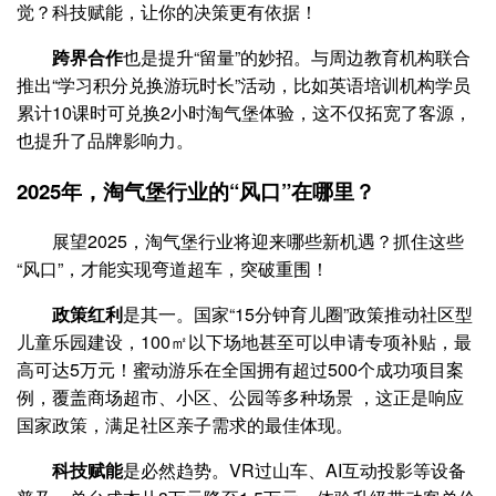
觉？科技赋能，让你的决策更有依据！
跨界合作
也是提升“留量”的妙招。与周边教育机构联合
推出“学习积分兑换游玩时长”活动，比如英语培训机构学员
累计10课时可兑换2小时淘气堡体验，这不仅拓宽了客源，
也提升了品牌影响力。
2025年，淘气堡行业的“风口”在哪里？
展望2025，淘气堡行业将迎来哪些新机遇？抓住这些
“风口”，才能实现弯道超车，突破重围！
政策红利
是其一。国家“15分钟育儿圈”政策推动社区型
儿童乐园建设，100㎡以下场地甚至可以申请专项补贴，最
高可达5万元！蜜动游乐在全国拥有超过500个成功项目案
例，覆盖商场超市、小区、公园等多种场景 ，这正是响应
国家政策，满足社区亲子需求的最佳体现。
科技赋能
是必然趋势。VR过山车、AI互动投影等设备