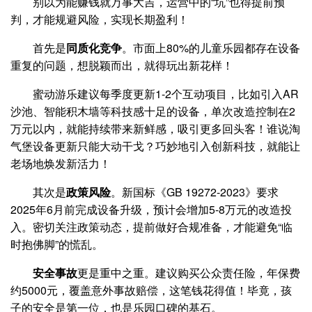
别以为能赚钱就万事大吉，运营中的“坑”也得提前预
判，才能规避风险，实现长期盈利！
首先是
同质化竞争
。市面上80%的儿童乐园都存在设备
重复的问题，想脱颖而出，就得玩出新花样！
蜜动游乐建议每季度更新1-2个互动项目，比如引入AR
沙池、智能积木墙等科技感十足的设备，单次改造控制在2
万元以内，就能持续带来新鲜感，吸引更多回头客！谁说淘
气堡设备更新只能大动干戈？巧妙地引入创新科技，就能让
老场地焕发新活力！
其次是
政策风险
。新国标《GB 19272-2023》要求
2025年6月前完成设备升级，预计会增加5-8万元的改造投
入。密切关注政策动态，提前做好合规准备，才能避免“临
时抱佛脚”的慌乱。
安全事故
更是重中之重。建议购买公众责任险，年保费
约5000元，覆盖意外事故赔偿，这笔钱花得值！毕竟，孩
子的安全是第一位，也是乐园口碑的基石。