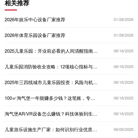
相关推荐
2026年娱乐中心设备厂家推荐
01/28/2026
2026年体育乐园设备厂家推荐
01/28/2026
2025儿童乐园：开业前必看的人间清醒指南，
06/16/2025
少走50%弯路！
儿童乐园消防验收全攻略：12项核心指标与实
06/16/2025
操指南，助您一次通关！
2025年三四线城市儿童乐园投资：风险与机遇
06/16/2025
并存的“财富密码”！
100㎡淘气堡一年能赚多少钱？这笔账，专业
06/16/2025
玩家给你算清楚！
淘气堡AR/VR设备怎么赚钱？科技体验到生态
06/16/2025
变现，这篇给你讲透！
儿童游乐设施生产厂家：如何识别行业优质合
06/09/2025
作伙伴