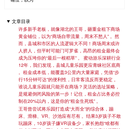
文章目录
许多新手老板，就像湖北的王哥，砸重金租下商场
黄金铺位，以为“商场自带流量，周末不愁人” 。然
而，县城和市区的人流逻辑大不同！商场周末或许
人挤人，但平时可能门可罗雀，高昂的租金最终会
成为压垮你的“最后一根稻草” 。 蜜动游乐深耕行业
12年，我们发现，县城儿童乐园更应青睐社区底商
。租金成本低，能覆盖3公里内大量家庭，凭借“步
行15分钟可达”的便利性，日常客流反而更稳定 。
谁说儿童乐园就只能开在商场？灵活的选址策略，
是规避倒闭风险的第一步！记住，租金占比务必控
制在20%以内，这是你的“租金生死线” 。
王哥曾尝试将乐园打造成“大而全”的综合体，蹦
床、滑梯、VR、沙池应有尽有 。结果3岁孩子不敢
玩蹦床，10岁孩子嫌VR设备少，家长抱怨“啥都有