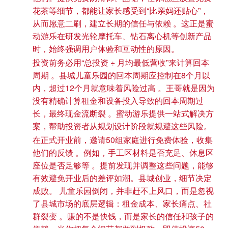
花茶等细节，都能让家长感受到“比亲妈还贴心”，
从而愿意二刷，建立长期的信任与依赖 。这正是蜜
动游乐在研发光轮摩托车、钻石离心机等创新产品
时，始终强调用户体验和互动性的原因。
投资前务必用“总投资 ÷ 月均最低营收”来计算回本
周期 。县城儿童乐园的回本周期应控制在8个月以
内，超过12个月就意味着风险过高 。王哥就是因为
没有精确计算租金和设备投入导致的回本周期过
长，最终现金流断裂 。蜜动游乐提供一站式解决方
案，帮助投资者从规划设计阶段就规避这些风险。
在正式开业前，邀请50组家庭进行免费体验，收集
他们的反馈 。例如，手工区材料是否充足、休息区
座位是否足够等 。提前发现并调整这些问题，能够
有效避免开业后的差评如潮。县城创业，细节决定
成败。 儿童乐园倒闭，并非赶不上风口，而是忽视
了县城市场的底层逻辑：租金成本、家长痛点、社
群裂变 。赚的不是快钱，而是家长的信任和孩子的