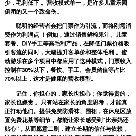
少，毛利低下 。营收模式单一，是许多儿童乐园
倒闭的又一个致命伤。
聪明的经营者会把
门票作为引流
，而将
刚需消
费作为利润点
！例如，通过销售鲜榨果汁、儿童
套餐、DIY手工等高毛利产品，在降低门票价格吸
引客流的同时，大幅提升客单价和整体毛利 。蜜
动游乐在多个项目中都应用了这种模式，门票收入
控制在30%以下，餐饮、手工、会员储值等占比
70%以上，这才是健康的营收模型。
记住，你担心的，家长也担心；你觉得贵的，
家长也嫌贵 。只有站在家长的角度思考，才能真
正打动他们。提供免费防滑袜、围裙，在休息区放
置免费花茶等细节，都能让家长感受到“比亲妈还
贴心”，从而愿意二刷，建立长期的信任与依赖 。