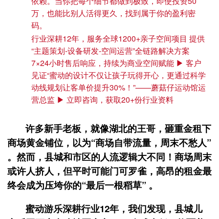
依赖。当你把每个细节都做到极致，即使投资50
万，也能比别人活得更久，找到属于你的盈利密
码。
行业深耕12年，服务全球1200+亲子空间项目 提供
“主题策划-设备研发-空间运营”全链路解决方案
7×24小时售后响应，持续为商业空间赋能 ▶ 客户
见证“蜜动的设计不仅让孩子玩得开心，更通过科学
动线规划让客单价提升30%！”——蘑菇仔运动馆运
营总监 ▶ 立即咨询，获取20+份行业资料
许多新手老板，就像湖北的王哥，砸重金租下
商场黄金铺位，以为“商场自带流量，周末不愁人”
。然而，县城和市区的人流逻辑大不同！商场周末
或许人挤人，但平时可能门可罗雀，高昂的租金最
终会成为压垮你的“最后一根稻草” 。
蜜动游乐
深耕行业12年，我们发现，县城儿