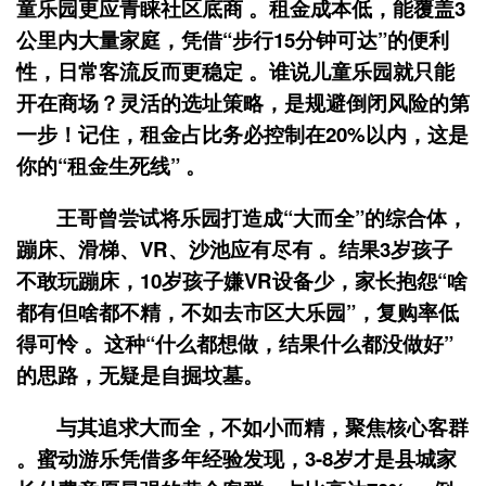
童乐园更应青睐
社区底商
。租金成本低，能覆盖3
公里内大量家庭，凭借“步行15分钟可达”的便利
性，日常客流反而更稳定 。谁说儿童乐园就只能
开在商场？灵活的选址策略，是规避倒闭风险的第
一步！记住，租金占比务必控制在20%以内，这是
你的“租金生死线” 。
王哥曾尝试将乐园打造成“大而全”的综合体，
蹦床、滑梯、VR、沙池应有尽有 。结果3岁孩子
不敢玩蹦床，10岁孩子嫌VR设备少，家长抱怨“啥
都有但啥都不精，不如去市区大乐园”，复购率低
得可怜 。这种“什么都想做，结果什么都没做好”
的思路，无疑是自掘坟墓。
与其追求大而全，不如
小而精
，聚焦核心客群
。蜜动游乐凭借多年经验发现，3-8岁才是县城家