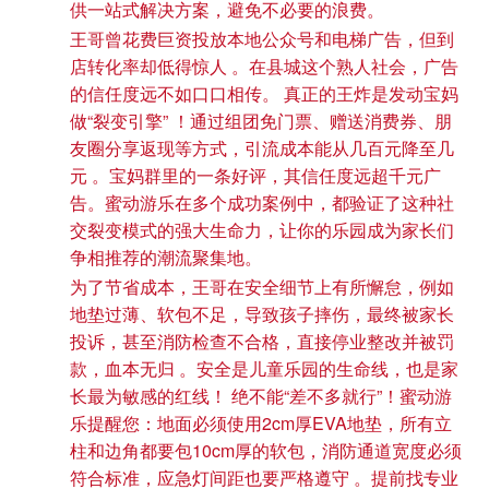
供一站式解决方案，避免不必要的浪费。
王哥曾花费巨资投放本地公众号和电梯广告，但到
店转化率却低得惊人 。在县城这个熟人社会，广告
的信任度远不如口口相传。 真正的王炸是发动宝妈
做“裂变引擎” ！通过组团免门票、赠送消费券、朋
友圈分享返现等方式，引流成本能从几百元降至几
元 。宝妈群里的一条好评，其信任度远超千元广
告。蜜动游乐在多个成功案例中，都验证了这种社
交裂变模式的强大生命力，让你的乐园成为家长们
争相推荐的潮流聚集地。
为了节省成本，王哥在安全细节上有所懈怠，例如
地垫过薄、软包不足，导致孩子摔伤，最终被家长
投诉，甚至消防检查不合格，直接停业整改并被罚
款，血本无归 。安全是儿童乐园的生命线，也是家
长最为敏感的红线！ 绝不能“差不多就行”！蜜动游
乐提醒您：地面必须使用2cm厚EVA地垫，所有立
柱和边角都要包10cm厚的软包，消防通道宽度必须
符合标准，应急灯间距也要严格遵守 。提前找专业