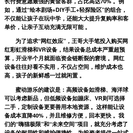
长付费意愿最强的黄金客群，占比高达70% 。例
如，通过“绘本剧场+DIY手工+轻探险区”的组合，
不仅能让孩子在玩中学，还能大大提升复购率和客
单价，让亲子互动充满无限可能 。
为了追求“网红效应”，王哥大手笔投入购买网
红彩虹滑梯和VR设备，结果设备总成本严重超预
算，开业半个月就面临资金链断裂的窘境 。网红
设备往往好看不实用，不仅占空间，维护成本也
高，孩子的新鲜感一过就闲置 。
蜜动游乐的建议是：高频设备如滑梯、海洋球
可以考虑新品，但低频设备如蹦床、VR则可选择
二手
，定制设备更要善用
本地资源
。这样能让设
备成本直降40%，并且维修方便，回本更快 。我
们的“嗨猫极限”和“未来空间”项目，就充分考虑了
设备的耐用性和维护便捷性，为投资者提供一站式