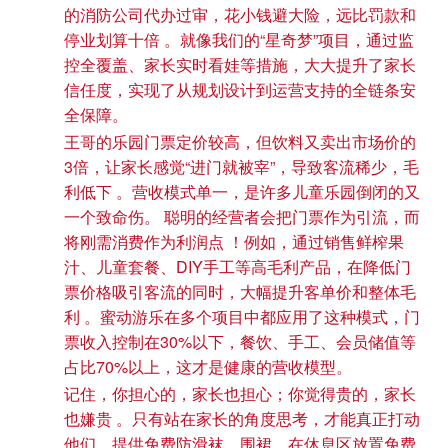
的消防公司代办过审，花小钱避大险，远比罚款和
停业划算十倍 。就像我们的“星奇梦”项目，通过监
控全覆盖、家长实时看娃等措施，大大提升了家长
信任度，实现了从规划设计到运营支持的全链条安
全保障。
王哥的乐园门票定价较高，但饮料又卖出市场价的
3倍，让家长感觉“进门就被宰”，导致客流稀少，毛
利低下 。营收模式单一，是许多儿童乐园倒闭的又
一个致命伤。 聪明的经营者会把门票作为引流，而
将刚需消费作为利润点 ！例如，通过销售鲜榨果
汁、儿童套餐、DIY手工等高毛利产品，在降低门
票价格吸引客流的同时，大幅提升客单价和整体毛
利 。蜜动游乐在多个项目中都应用了这种模式，门
票收入控制在30%以下，餐饮、手工、会员储值等
占比70%以上，这才是健康的营收模型。
记住，你担心的，家长也担心；你觉得贵的，家长
也嫌贵 。只有站在家长的角度思考，才能真正打动
他们。提供免费防滑袜、围裙，在休息区放置免费