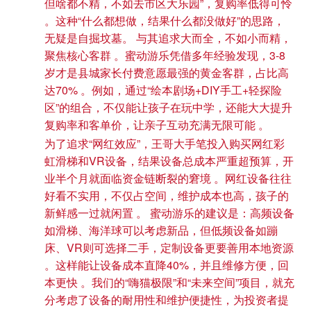
但啥都不精，不如去市区大乐园”，复购率低得可怜
。这种“什么都想做，结果什么都没做好”的思路，
无疑是自掘坟墓。 与其追求大而全，不如小而精，
聚焦核心客群 。蜜动游乐凭借多年经验发现，3-8
岁才是县城家长付费意愿最强的黄金客群，占比高
达70% 。例如，通过“绘本剧场+DIY手工+轻探险
区”的组合，不仅能让孩子在玩中学，还能大大提升
复购率和客单价，让亲子互动充满无限可能 。
为了追求“网红效应”，王哥大手笔投入购买网红彩
虹滑梯和VR设备，结果设备总成本严重超预算，开
业半个月就面临资金链断裂的窘境 。网红设备往往
好看不实用，不仅占空间，维护成本也高，孩子的
新鲜感一过就闲置 。 蜜动游乐的建议是：高频设备
如滑梯、海洋球可以考虑新品，但低频设备如蹦
床、VR则可选择二手，定制设备更要善用本地资源
。这样能让设备成本直降40%，并且维修方便，回
本更快 。我们的“嗨猫极限”和“未来空间”项目，就充
分考虑了设备的耐用性和维护便捷性，为投资者提