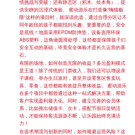
情挑战与突破；还有静态区（积木、绘本角），提
供安静的沉浸式体验。 蜜动游乐在打造像“嗨猫极
限”这样的项目时，就深谙此道，通过合理分区让不
同年龄段的孩子都能找到乐趣。更重要的是，安全
是底线！地面采用EPDM防摔垫，设备选用环保
ABS塑料，边角做圆滑处理，这些都是保障孩子们
安全互动的基础，毕竟安全体验才是长久运营的基
石。
有限的场地，如何创造无限的收益？多元盈利模式
是王道！除了传统的门票收入，我们还可以增设亲
子课程、举办生日派对，甚至开设零售区售卖玩
具、零食，这些都能有效提升整体收益。 蜜动游乐
在多个项目中都曾通过这种一站式解决方案，帮助
客户实现盈利最大化。同时，建立完善的会员体
系，比如推出储值卡、次卡，搭配节假日促销活
动，才能保持客流源源不断，让乐园始终充满活
力！
在追求潮流与创新的同时，如何规避运营风险？这