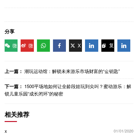
分享
微
微
X
复
信
博
WhatsApp
Facebook
LinkedIn
LinkedI
制链
接
上一篇：
潮玩运动馆：解锁未来游乐市场财富的“金钥匙”
下一篇：
1500平场地如何让全龄段娃玩到尖叫？蜜动游乐：解
锁儿童乐园“成长闭环”的秘密
相关推荐
x
01/01/2020