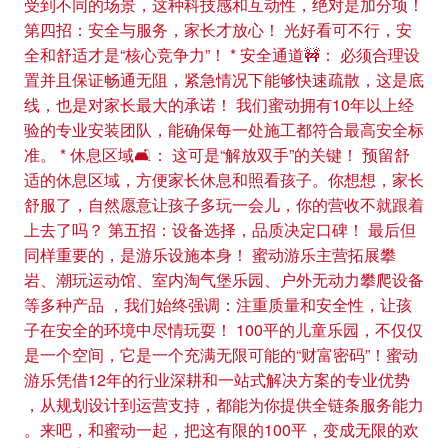
受到不同的场景，这种科技感和互动性，绝对是加分项！
第四招：安全与服务，家长才放心！ 光好看可不行，安
全和舒适才是“核心竞争力”！ * 安全通道🚧： 必须合理设
置并且保证畅通无阻，紧急情况下能够快速疏散，这是底
线，也是对家长最大的承诺！ 我们蜜动拥有10年以上经
验的专业安装团队，能确保每一处施工都符合最高安全标
准。 * 休息区域🛋️： 这可是“解放双手”的关键！ 预留舒
适的休息区域，方便家长休息和照看孩子。你想想，家长
舒服了，自然愿意让孩子多玩一会儿，你的营收不就跟着
上去了吗？ 第五招：设备选择，品质决定口碑！ 最后但
同样重要的，是游乐设施本身！ 蜜动游乐主营拓展攀
岩、潮玩运动馆、室内淘气堡乐园、户外无动力攀爬设备
等多种产品 ，我们始终强调：注重质量和安全性，让孩
子在安全的环境中尽情玩耍！ 100平的儿童乐园，不仅仅
是一个空间，它是一个充满无限可能的“财富密码”！蜜动
游乐凭借12年的行业深耕和一站式解决方案的专业优势
，从规划设计到运营支持，都能为你提供全链条服务能力
。来吧，和蜜动一起，把这有限的100平，变成无限的欢