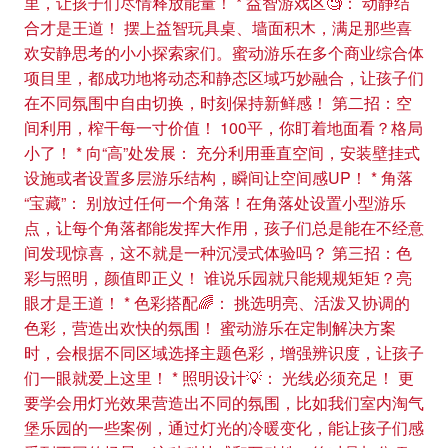
里，让孩子们尽情释放能量！ * 益智游戏区🧐： 动静结
合才是王道！ 摆上益智玩具桌、墙面积木，满足那些喜
欢安静思考的小小探索家们。蜜动游乐在多个商业综合体
项目里，都成功地将动态和静态区域巧妙融合，让孩子们
在不同氛围中自由切换，时刻保持新鲜感！ 第二招：空
间利用，榨干每一寸价值！ 100平，你盯着地面看？格局
小了！ * 向“高”处发展： 充分利用垂直空间，安装壁挂式
设施或者设置多层游乐结构，瞬间让空间感UP！ * 角落
“宝藏”： 别放过任何一个角落！在角落处设置小型游乐
点，让每个角落都能发挥大作用，孩子们总是能在不经意
间发现惊喜，这不就是一种沉浸式体验吗？ 第三招：色
彩与照明，颜值即正义！ 谁说乐园就只能规规矩矩？亮
眼才是王道！ * 色彩搭配🌈： 挑选明亮、活泼又协调的
色彩，营造出欢快的氛围！ 蜜动游乐在定制解决方案
时，会根据不同区域选择主题色彩，增强辨识度，让孩子
们一眼就爱上这里！ * 照明设计💡： 光线必须充足！ 更
要学会用灯光效果营造出不同的氛围，比如我们室内淘气
堡乐园的一些案例，通过灯光的冷暖变化，能让孩子们感