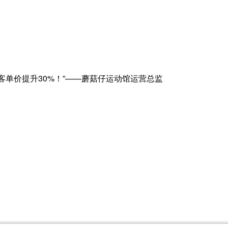
客单价提升30%！”——蘑菇仔运动馆运营总监