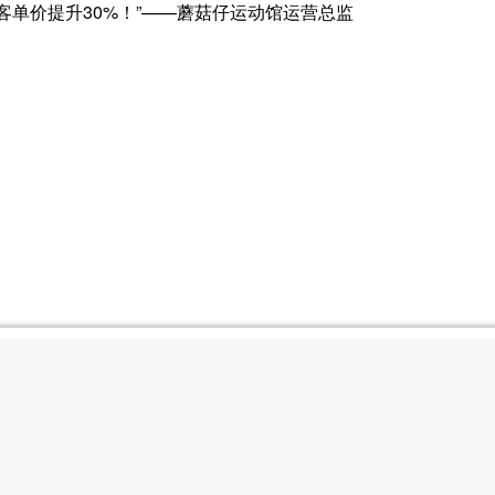
客单价提升30%！”——蘑菇仔运动馆运营总监