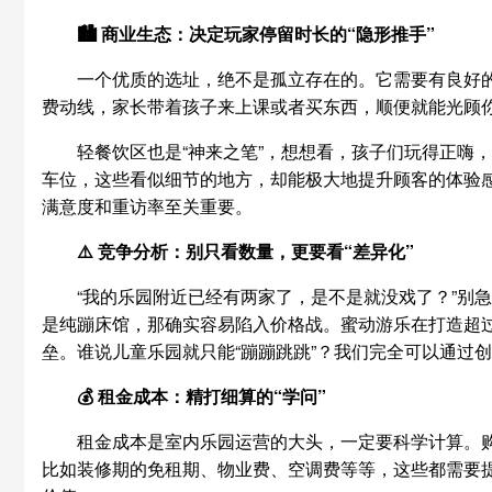
🏙️ 商业生态：决定玩家停留时长的“隐形推手”
一个优质的选址，绝不是孤立存在的。它需要有良好
费动线，家长带着孩子来上课或者买东西，顺便就能光顾
轻餐饮区也是“神来之笔”，想想看，孩子们玩得正嗨
车位，这些看似细节的地方，却能极大地提升顾客的体验感
满意度和重访率至关重要。
⚠️ 竞争分析：别只看数量，更要看“差异化”
“我的乐园附近已经有两家了，是不是就没戏了？”别
是纯蹦床馆，那确实容易陷入价格战。蜜动游乐在打造超过
垒。谁说儿童乐园就只能“蹦蹦跳跳”？我们完全可以通过创
💰 租金成本：精打细算的“学问”
租金成本是室内乐园运营的大头，一定要科学计算。购
比如装修期的免租期、物业费、空调费等等，这些都需要