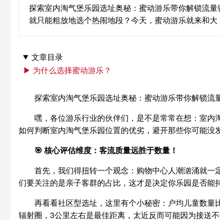
探索室内淘气堡乐园选址奥秘：蜜动游乐带你解锁流量
就只能粗放地选个热闹地段？今天，蜜动游乐就来和大
文章目录
▶ 为什么选择蜜动游乐？
探索室内淘气堡乐园选址奥秘：蜜动游乐带你解锁流
嘿，各位游乐行业的伙伴们，是不是常常在想：室内
如何判断室内淘气堡乐园位置的优劣，避开那些你可能没发
🎯 核心评估维度：客流质量远胜于数量！
首先，我们得扭转一个观念：购物中心人潮汹涌就一定
们要关注的是亲子客群的占比，这才是决定你乐园是否能
再看看社区型选址，这里有个小秘密：户均儿童数量
辐射圈，3公里左右是最佳距离，太近反而可能因为接送