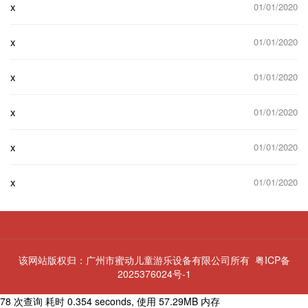
x
01/01/2020
x
01/01/2020
x
01/01/2020
x
01/01/2020
x
01/01/2020
x
01/01/2020
该网站版权归：广州市蜜动儿童游乐设备有限公司所有
粤ICP备
2025376024号-1
78 次查询 耗时 0.354 seconds, 使用 57.29MB 内存