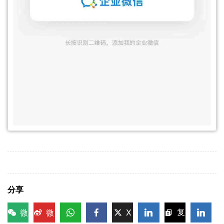
分享
微
微
X
复