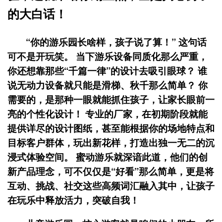
的大白话！
“你的游乐园长啥样，孩子说了算！” 这句话
可不是开玩笑。 当下游乐设备同质化那么严重，
你还想靠那些“千篇一律”的设计去吸引眼球？ 谁
说无动力设备就只能是滑梯、秋千那么简单？ 你
需要的，是那种一眼就能抓住孩子，让家长眼前一
亮的个性化设计！ 专业的厂家，在初期阶段就能
提供详尽的设计图纸，甚至能根据你的场地特点和
目标客户群体，玩出新花样，打造出独一无二的沉
浸式体验空间。 蜜动游乐就深谙此道，他们的创
新产品理念，可不仅仅是“好看”那么简单，更是将
互动、挑战、社交这些高频词汇融入其中，让孩子
在玩乐中释放活力，突破自我！