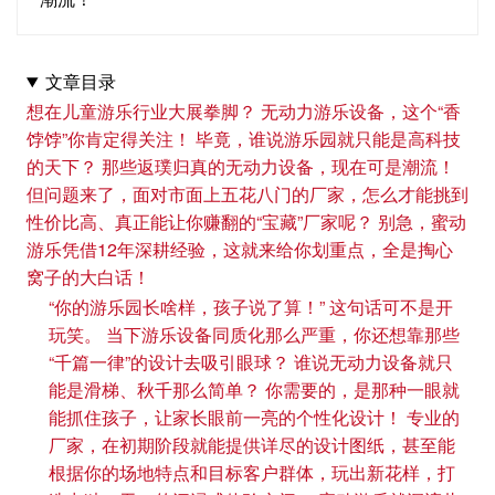
文章目录
想在儿童游乐行业大展拳脚？ 无动力游乐设备，这个“香
饽饽”你肯定得关注！ 毕竟，谁说游乐园就只能是高科技
的天下？ 那些返璞归真的无动力设备，现在可是潮流！
但问题来了，面对市面上五花八门的厂家，怎么才能挑到
性价比高、真正能让你赚翻的“宝藏”厂家呢？ 别急，蜜动
游乐凭借12年深耕经验，这就来给你划重点，全是掏心
窝子的大白话！
“你的游乐园长啥样，孩子说了算！” 这句话可不是开
玩笑。 当下游乐设备同质化那么严重，你还想靠那些
“千篇一律”的设计去吸引眼球？ 谁说无动力设备就只
能是滑梯、秋千那么简单？ 你需要的，是那种一眼就
能抓住孩子，让家长眼前一亮的个性化设计！ 专业的
厂家，在初期阶段就能提供详尽的设计图纸，甚至能
根据你的场地特点和目标客户群体，玩出新花样，打