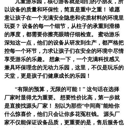
儿童游乐园，核心游客就是咱们的小朋友，所
以设备的质量和环保性，简直是重中之重！ 谁愿
意让孩子在一个充满安全隐患和劣质材料的环境里
玩耍？ 设备的每一个细节，从柱子的承重到滑梯
的厚度，都需要你擦亮眼睛仔细检查。 蜜动游乐
深知这一点，他们的设备从研发到生产，都严格把
控每一个环节，力求让孩子们在安全的环境中尽情
享受游乐的乐趣。 想象一下，一个充满科技感又
兼具环保理念的无动力乐园，这里，不仅是玩乐的
天堂，更是孩子们健康成长的乐园！
“有限的预算，无限的可能！” 这句话在选择
厂家时显得尤为重要。 想要性价比高，第一步就
是直接找源头厂家！ 别以为那些“中间商”能给你
什么惊喜价，他们只会让你多花冤枉钱。 源头厂
家不仅能保证设备品质，更重要的是，售后服务也