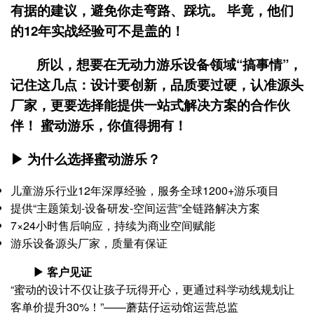
有据的建议，避免你走弯路、踩坑。 毕竟，他们
的12年实战经验可不是盖的！
所以，想要在无动力游乐设备领域“搞事情”，
记住这几点：设计要创新，品质要过硬，认准源头
厂家，更要选择能提供一站式解决方案的合作伙
伴！ 蜜动游乐，你值得拥有！
▶ 为什么选择蜜动游乐？
儿童游乐行业12年深厚经验，服务全球1200+游乐项目
提供“主题策划-设备研发-空间运营”全链路解决方案
7×24小时售后响应，持续为商业空间赋能
游乐设备源头厂家，质量有保证
▶ 客户见证
“蜜动的设计不仅让孩子玩得开心，更通过科学动线规划让
客单价提升30%！”——蘑菇仔运动馆运营总监