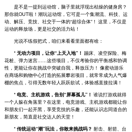
是不是一提到运动馆，脑子里就浮现出枯燥的健身房？
那你就OUT啦！潮玩运动馆，它可是一个集潮流、科技、运
动、解压、竞技、社交于一体的“超综合体”！ 这里，不仅是
运动的释放场，更是社交的活力站！
光说不练假把式，咱们来看看里面都有啥：
*
无动力项目，让你“上天入地”！
蹦床、凌空探险、梅
花桩、弹力迷宫……这些项目，不仅考验你的平衡感和协调
性，更能让你在挑战中突破自我，释放压力！ 像蜜动游乐
在商场和购物中心打造的拓展攀岩项目，就常常成为人气爆
棚的焦点，引得无数年轻人跃跃欲试，体验感直接拉满！
*
电竞、主机游戏，告别“屏幕孤儿”！
谁说打游戏就得
一个人躲在角落里？在这里，电竞游戏、主机游戏都能让你
和朋友们一起开黑，享受竞技的乐趣，还能认识志同道合的
新朋友，简直是社交达人的天堂！
*
传统运动“潮”玩法，你敢来挑战吗？
射击、射箭、台