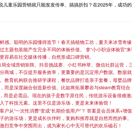
？谁说儿童乐园营销就只能发发传单、搞搞折扣？在2025年，成
鲜感。聪明的乐园懂得造节！春天搞植物工坊，夏天来冰雪奇缘
过主题包装能产生完全不同的体验价值。 拿”小小职业体验官”
更容易在社交媒体传播，自然形成口碑营销。
已布局全域营销矩阵。抖音挑战赛、小红书种草、微信社群运营，
分商城，不仅提升服务效率，更重要的是沉淀用户数据。数据就
。教育机构联合推研学课程，餐饮品牌打造亲子套餐，母婴品牌共
，而是深度融合创造新价值。比如将拓展攀岩与steam教育结
，而是必需品。现在的孩子是数字原住民，传统游乐设备很难激发
入了科技元素。这里不仅是游乐场，更是未来体验馆！
户从”一次性消费”变成”长期价值用户”？ 答案是会员体系+
子的游乐场，更是成长伙伴时，复购和推荐就是自然而然的事。 
激烈竞争中突围而出，成为家长心中无可替代的欢乐磁石！