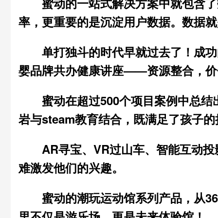
蜜动的
一站式解决方案
中就包含了
率，更重要的是沉淀用户数据。
数据就
单打独斗的时代早就过去了！
成功
婴品牌共办健康讲座——
资源整合，价
蜜动在超过500个项目案例中总
岩与steam教育结合，既满足了孩子的
AR寻宝、VR过山车、智能互动投
难激发他们的兴趣。
蜜动的潮玩运动馆系列产品，从3
里不仅是游乐场，更是
未来体验馆
！