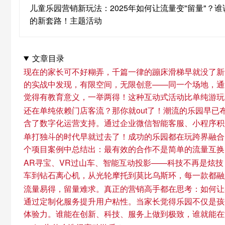
儿童乐园营销新玩法：2025年如何让流量变"留量"
的新套路！主题活动
文章目录
现在的家长可不好糊弄，千篇一律的蹦床滑梯早就没了新
的实战中发现，有限空间，无限创意——同一个场地，通
觉得有教育意义，一举两得！这种互动式活动比单纯游玩
还在单纯依赖门店客流？那你就out了！潮流的乐园早
含了数字化运营支持。通过企业微信智能客服、小程序积
单打独斗的时代早就过去了！成功的乐园都在玩跨界融合
个项目案例中总结出：最有效的合作不是简单的流量互换
AR寻宝、VR过山车、智能互动投影——科技不再是炫技
车到钻石离心机，从光轮摩托到莫比乌斯环，每一款都融
流量易得，留量难求。真正的营销高手都在思考：如何让客
通过定制化服务提升用户粘性。当家长觉得乐园不仅是孩
体验力。谁能在创新、科技、服务上做到极致，谁就能在