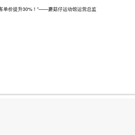
客单价提升30%！”——蘑菇仔运动馆运营总监