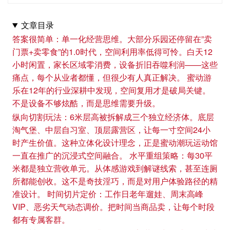
文章目录
答案很简单：单一化经营思维。大部分乐园还停留在”卖
门票+卖零食”的1.0时代，空间利用率低得可怜。白天12
小时闲置，家长区域零消费，设备折旧吞噬利润——这些
痛点，每个从业者都懂，但很少有人真正解决。 蜜动游
乐在12年的行业深耕中发现，空间复用才是破局关键。
不是设备不够炫酷，而是思维需要升级。
纵向切割玩法：6米层高被拆解成三个独立经济体。底层
淘气堡、中层自习室、顶层露营区，让每一寸空间24小
时产生价值。这种立体化设计理念，正是蜜动潮玩运动馆
一直在推广的沉浸式空间融合。 水平重组策略：每30平
米都是独立营收单元。从体感游戏到解谜线索，甚至连厕
所都能创收。这不是奇技淫巧，而是对用户体验路径的精
准设计。 时间切片定价：工作日老年遛娃、周末高峰
VIP、恶劣天气动态调价。把时间当商品卖，让每个时段
都有专属客群。