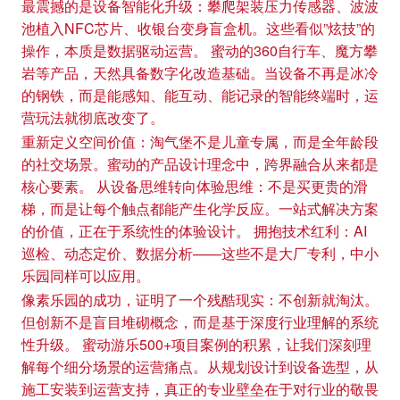
最震撼的是设备智能化升级：攀爬架装压力传感器、波波
池植入NFC芯片、收银台变身盲盒机。这些看似”炫技”的
操作，本质是数据驱动运营。 蜜动的360自行车、魔方攀
岩等产品，天然具备数字化改造基础。当设备不再是冰冷
的钢铁，而是能感知、能互动、能记录的智能终端时，运
营玩法就彻底改变了。
重新定义空间价值：淘气堡不是儿童专属，而是全年龄段
的社交场景。蜜动的产品设计理念中，跨界融合从来都是
核心要素。 从设备思维转向体验思维：不是买更贵的滑
梯，而是让每个触点都能产生化学反应。一站式解决方案
的价值，正在于系统性的体验设计。 拥抱技术红利：AI
巡检、动态定价、数据分析——这些不是大厂专利，中小
乐园同样可以应用。
像素乐园的成功，证明了一个残酷现实：不创新就淘汰。
但创新不是盲目堆砌概念，而是基于深度行业理解的系统
性升级。 蜜动游乐500+项目案例的积累，让我们深刻理
解每个细分场景的运营痛点。从规划设计到设备选型，从
施工安装到运营支持，真正的专业壁垒在于对行业的敬畏