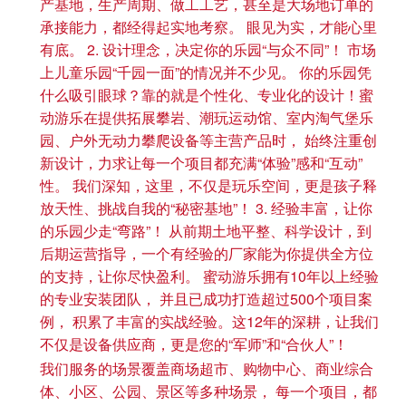
产基地，生产周期、做工工艺，甚至是大场地订单的
承接能力，都经得起实地考察。 眼见为实，才能心里
有底。 2. 设计理念，决定你的乐园“与众不同”！ 市场
上儿童乐园“千园一面”的情况并不少见。 你的乐园凭
什么吸引眼球？靠的就是个性化、专业化的设计！蜜
动游乐在提供拓展攀岩、潮玩运动馆、室内淘气堡乐
园、户外无动力攀爬设备等主营产品时， 始终注重创
新设计，力求让每一个项目都充满“体验”感和“互动”
性。 我们深知，这里，不仅是玩乐空间，更是孩子释
放天性、挑战自我的“秘密基地”！ 3. 经验丰富，让你
的乐园少走“弯路”！ 从前期土地平整、科学设计，到
后期运营指导，一个有经验的厂家能为你提供全方位
的支持，让你尽快盈利。 蜜动游乐拥有10年以上经验
的专业安装团队， 并且已成功打造超过500个项目案
例， 积累了丰富的实战经验。这12年的深耕，让我们
不仅是设备供应商，更是您的“军师”和“合伙人”！
我们服务的场景覆盖商场超市、购物中心、商业综合
体、小区、公园、景区等多种场景， 每一个项目，都