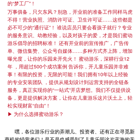
的“梦工厂”！
万事俱备，只欠东风？别急，开业前的准备工作同样马虎
不得！营业执照、消防许可证、卫生许可证……这些都是
必不可少的“通行证”！ 谁说店员只要会看孩子就行？专业
的服务意识、幼教经验，以及对孩子的爱，才是我们蜜动
游乐倡导的招聘标准！ 还有开业前的宣传推广，广告传
单、微信集赞、公众号自媒体……多种方式齐上阵，增加
曝光度，让你的乐园未开先火！ 蜜动游乐，深耕行业12
年 ，用超过500个成功案例 告诉你，开儿童乐园并非难
事！有限的投资，无限的可能！我们拥有10年以上经验
的专业安装团队 ，提供从规划设计到运营支持的全链条
服务，真正实现你的“一站式”开店梦想。我们不仅提供设
备，更是提供解决方案，让你在儿童游乐这片沃土上，轻
松实现财富“自由”！
▶ 为什么选择蜜动游乐？
嘿，各位游乐行业的弄潮儿、投资者、还有正在寻觅新
商机的经营者们！是不是也感受到了儿童乐园这片蓝海的无