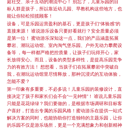
庭社交、亲子互动的潮流中心！ 别忘了，儿童乐园的目
标人群是孩子，所以靠近幼儿园、早教机构这些地方，也
能让你轻松招揽顾客！
设备，可是乐园运营盈利的基石，更是孩子们“体验感”的
直接来源！ 谁说游乐设备只要好看就行？安全质量必须
是第一位！ 蜜动游乐深知这一点，我们的产品涵盖拓展
攀岩、潮玩运动馆、室内淘气堡乐园、户外无动力攀爬设
备等 ，每一样都严格把控质量，让孩子们玩得开心，家
长放得安心。而且，设备的类型多样性，是提高乐园竞争
力的有效方法！ 想想看，当孩子们在拓展攀岩中突破自
我，在潮玩运动馆里尽情释放，那种沉浸式的互动体验，
怎能不爱？
第一印象有多重要，不必多说！儿童乐园的装修设计，直
接决定了孩子和家长们会不会“一见钟情”！ 谁说儿童乐园
只能是花花绿绿？我们要做的，是根据市场调研和目标客
户喜好，打造出专属的乐园风格！蜜动游乐在提供一站式
解决方案的同时，也能协助你打造独特的主题乐园，让你
的乐园不仅是游乐场所，更是一个充满想象力和创新精神