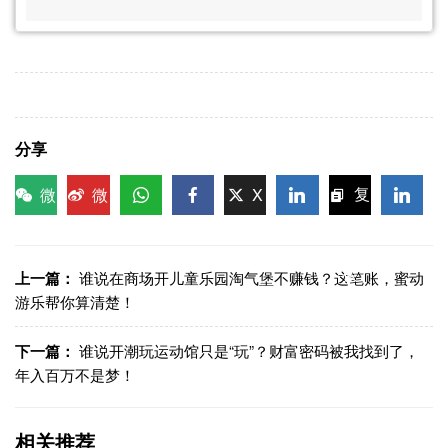
分享
微
微
X
复
信
博
WhatsApp
Facebook
LinkedIn
LinkedI
制链
接
上一篇：
谁说在商场开儿童乐园淘气堡不赚钱？这笔账，蜜动
游乐帮你算清楚！
下一篇：
谁说开潮玩运动馆只是“玩”？财富密码被我找到了，
年入百万不是梦！
相关推荐