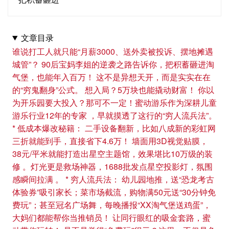
文章目录
谁说打工人就只能“月薪3000、送外卖被投诉、摆地摊遇
城管”？ 90后宝妈李姐的逆袭之路告诉你，把积蓄砸进淘
气堡，也能年入百万！ 这不是异想天开，而是实实在在
的“穷鬼翻身”公式。 想入局？5万块也能撬动财富！ 你以
为开乐园要大投入？那可不一定！蜜动游乐作为深耕儿童
游乐行业12年的专家 ，早就摸透了这行的“穷人流兵法”。
* 低成本爆改秘籍： 二手设备翻新，比如八成新的彩虹网
三折就能到手，直接省下4.6万！ 墙面用3D视觉贴膜，
38元/平米就能打造出星空主题馆，效果堪比10万级的装
修 。灯光更是救场神器，1688批发点星空投影灯，氛围
感瞬间拉满 。 * 穷人流兵法： 幼儿园地推，送“恐龙考古
体验券”吸引家长；菜市场截流，购物满50元送“30分钟免
费玩”；甚至冠名广场舞，每晚播报“XX淘气堡送鸡蛋”，
大妈们都能帮你当推销员！ 让同行眼红的吸金套路，蜜