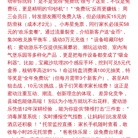
动带你玩转！ 是不是觉得“免费玩”很亏？这里，不仅是免
费玩，更是精明的“印钞机”！ * “免费玩”反而更赚钱： 周
三会员日，转发朋友圈可免费入场，但必须购买15元的
防滑袜（成本才2元）。小寿星免票，同行家长必须买58
元的“欢乐套餐”。通过流量裂变，介绍新客户送“金币”，
集30枚兑换平衡车，撬动3万元充值！ * 设备暗藏印钞
机： 蜜动游乐不仅提供拓展攀岩、潮玩运动馆、室内淘
气堡乐园等多样化产品 ，更是把每件设备都变成了“吸金
利器”。比如，宝藏沙坑埋20个感应手环，挖到可兑5元代
金券，核销率高达91% ！命运转盘消费满100元抽奖，特
等奖是“全年免费玩”（但每月需带3个新客户）。甚至AR
狙击战，10元/次挑战，孩子们哭着求家长续费！ 这正是
蜜动注重互动、潮流、创新理念的体现 。 差异化竞争，
县城也能做高端！ 别以为小地方就玩不出花样。蜜动游
乐凭借12年深耕经验 ，能为你提供“降维打击”三件套： *
消毒屏显系统： 实时播报空气指数，让妈妈们比发星级
酒店还积极 ！ * 托管监控直播： 家长手机随时查看，敢
收每小时25元托管费 。 * 爸爸快乐屋： 设免费台球桌