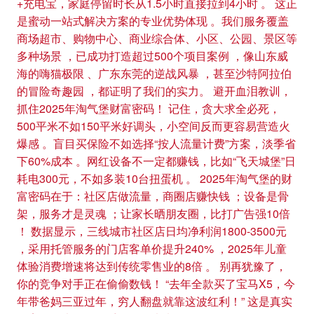
+充电宝，家庭停留时长从1.5小时直接拉到4小时 。 这正
是蜜动一站式解决方案的专业优势体现 。我们服务覆盖
商场超市、购物中心、商业综合体、小区、公园、景区等
多种场景 ，已成功打造超过500个项目案例 ，像山东威
海的嗨猫极限 、广东东莞的逆战风暴 ，甚至沙特阿拉伯
的冒险奇趣园 ，都证明了我们的实力。 避开血泪教训，
抓住2025年淘气堡财富密码！ 记住，贪大求全必死，
500平米不如150平米好调头，小空间反而更容易营造火
爆感 。盲目买保险不如选择“按人流量计费”方案，淡季省
下60%成本 。网红设备不一定都赚钱，比如“飞天城堡”日
耗电300元，不如多装10台扭蛋机 。 2025年淘气堡的财
富密码在于：社区店做流量，商圈店赚快钱 ；设备是骨
架，服务才是灵魂 ；让家长晒朋友圈，比打广告强10倍
！ 数据显示，三线城市社区店日均净利润1800-3500元
，采用托管服务的门店客单价提升240% ，2025年儿童
体验消费增速将达到传统零售业的8倍 。 别再犹豫了，
你的竞争对手正在偷偷数钱！ “去年全款买了宝马X5，今
年带爸妈三亚过年，穷人翻盘就靠这波红利！” 这是真实