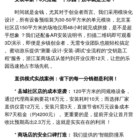
时间就是金钱，尤其对于创业者而言。我们采用模块化
设计，所有设备预组装为30-50平方米的单元模块，北京某
社区店150平方米的场地仅用48小时就完成拼接，是不是超
乎想象 ？我们还配备AR安装说明书，扫描二维码即可观看
3D演示，即便是乡镇创业者，无需专业团队也能轻松搞定
。蜜动游乐提供“测量-设计-安装-调试”全流程的“交钥匙工
程”服务，浙江某商场店从签约到开业仅用12天，让您的乐
园迅速抢占市场先机 。
直供模式实战案例：省下的每一分钱都是利润！
*
县城社区店的成本逆袭：
120平方米的同规格设备，
通过代理商采购要花18万元，安装耗时10天；而选择厂家
直供仅需12万元，安装只需3天，直接节省6万元设备成本
和7天租金（约4200元） 。更重要的是，提前开业让首月营
收比预期高出2.3万元，这就是实实在在的利润 ！
*
商场店的安全口碑打造：
我们提供的“智能防撞系