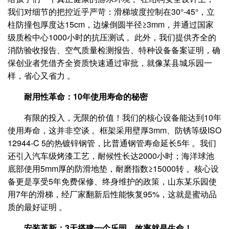
我们对细节的把控近乎严苛：滑梯坡度控制在30°-45°，立
柱防撞包厚度达15cm，边缘倒圆半径≥3mm，并通过国家
级质检中心1000小时的抗压测试 。此外，我们提供齐全的
消防验收报告、空气质量检测报告、特种设备备案证明，确
保创业者凭借齐全资质快速通过审批，就像某县城乐园一
样，省心又省力 。
耐用性革命：10年使用寿命的秘密
有限的投入，无限的价值！我们的核心设备能达到10年
使用寿命，这并非空谈 。框架采用壁厚3mm、防锈等级ISO
12944-C 5的热镀锌钢管，比普通钢管寿命延长5年 。我们
还引入汽车级烤漆工艺，耐候性长达2000小时；海洋球池
底部使用5mm厚的防滑地垫，耐磨指数≥15000转 。核心设
备更是享受5年免费保修、终身维护的政策，山东某乐园使
用7年的滑梯，经厂家翻新后性能恢复95%，这就是蜜动品
质的最好证明 。
安装革新：3天搭建一个乐园，效率就是生命！