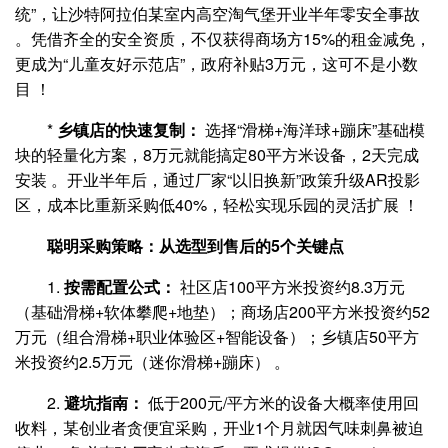
统”，让沙特阿拉伯某室内高空淘气堡开业半年零安全事故
。凭借齐全的安全资质，不仅获得商场方15%的租金减免，
更成为“儿童友好示范店”，政府补贴3万元，这可不是小数
目 ！
*
乡镇店的快速复制：
选择“滑梯+海洋球+蹦床”基础模
块的轻量化方案，8万元就能搞定80平方米设备，2天完成
安装 。开业半年后，通过厂家“以旧换新”政策升级AR投影
区，成本比重新采购低40%，轻松实现乐园的灵活扩展 ！
聪明采购策略：从选型到售后的5个关键点
1.
按需配置公式：
社区店100平方米投资约8.3万元
（基础滑梯+软体攀爬+地垫）；商场店200平方米投资约52
万元（组合滑梯+职业体验区+智能设备）；乡镇店50平方
米投资约2.5万元（迷你滑梯+蹦床） 。
2.
避坑指南：
低于200元/平方米的设备大概率使用回
收料，某创业者贪便宜采购，开业1个月就因气味刺鼻被迫