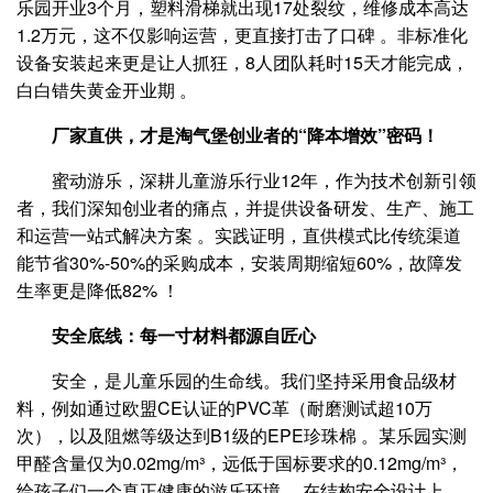
乐园开业3个月，塑料滑梯就出现17处裂纹，维修成本高达
1.2万元，这不仅影响运营，更直接打击了口碑 。非标准化
设备安装起来更是让人抓狂，8人团队耗时15天才能完成，
白白错失黄金开业期 。
厂家直供，才是淘气堡创业者的“降本增效”密码！
蜜动游乐，深耕儿童游乐行业12年，作为技术创新引领
者，我们深知创业者的痛点，并提供设备研发、生产、施工
和运营一站式解决方案 。实践证明，直供模式比传统渠道
能节省30%-50%的采购成本，安装周期缩短60%，故障发
生率更是降低82% ！
安全底线：每一寸材料都源自匠心
安全，是儿童乐园的生命线。我们坚持采用食品级材
料，例如通过欧盟CE认证的PVC革（耐磨测试超10万
次），以及阻燃等级达到B1级的EPE珍珠棉 。某乐园实测
甲醛含量仅为0.02mg/m³，远低于国标要求的0.12mg/m³，
给孩子们一个真正健康的游乐环境 。在结构安全设计上，