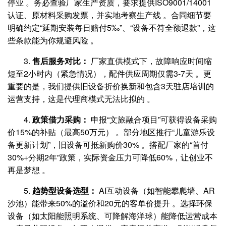
停业 。务必查验厂家生产资质，要求提供ISO9001/14001
认证、原材料采购发票，并实地考察生产线 。合同细节要
明确约定“延期安装每日赔付5‰”、“设备不符全额退款”，这
些条款能为你规避风险 。
3.
售后服务对比：
厂家直供模式下，故障响应时间缩
短至2小时内（紧急情况），配件供应周期仅需3-7天 。更
重要的是，我们提供旧设备折价换新和包含3天驻店培训的
运营支持，这是代理商模式无法比拟的 。
4.
政策借力采购：
申报“文旅融合项目”可获得设备采购
价15%的补贴（最高50万元） 。部分地区推行“儿童游乐设
备更新计划”，旧设备可抵新购价30% 。搭配厂家的“首付
30%+分期2年”政策，实际资金压力可降低60%，让创业不
再是梦想 。
5.
趋势型设备选型：
AI互动设备（如智能攀爬墙、AR
沙池）能带来50%的溢价和20元的客单价提升 。选择环保
设备（如太阳能照明系统、可降解海洋球）能降低运营成本