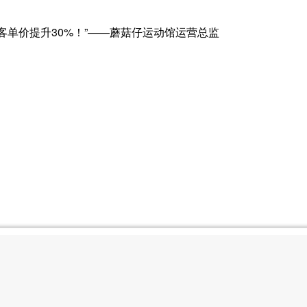
客单价提升30%！”——蘑菇仔运动馆运营总监