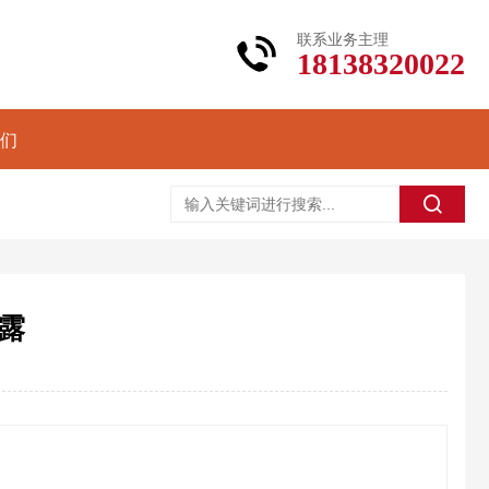
联系业务主理
18138320022
们
露