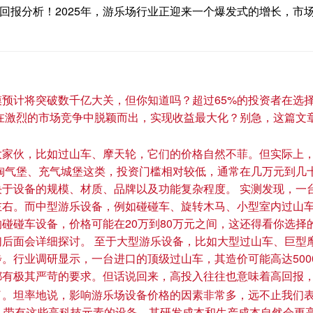
与回报分析！2025年，游乐场行业正迎来一个爆发式的增长，市
规模预计将突破数千亿大关，但你知道吗？超过65%的投资者在
在激烈的市场竞争中脱颖而出，实现收益最大化？别急，这篇文章将
大家伙，比如过山车、摩天轮，它们的价格自然不菲。但实际上
像淘气堡、充气城堡这类，投资门槛相对较低，通常在几万元到几
于设备的规模、材质、品牌以及功能复杂程度。 实测发现，一
左右。而中型游乐设备，例如碰碰车、旋转木马、小型室内过山
碰碰车设备，价格可能在20万到80万元之间，这还得看你选择
后面会详细探讨。 至于大型游乐设备，比如大型过山车、巨型摩
。行业调研显示，一台进口的顶级过山车，其造价可能高达500
有极其严苛的要求。但话说回来，高投入往往也意味着高回报，
坦率地说，影响游乐场设备价格的因素非常多，远不止我们表面看
遍。带有这些高科技元素的设备，其研发成本和生产成本自然会更