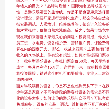
年轻人的目光？ * 品牌与质量： 国际知名品牌或
性，是游乐场运营的生命线。你是不是也更愿意选择那
设计理念，需要厂家进行定制化生产，那么价格自然会上
括安装调试、人员培训、维修保养等，都会计入设备的
相对紧张时，价格自然水涨船高。反之，如果市场竞
现在我们来聊聊大家最关心的问题：投资回报。你投入
员工资、水电费、设备维护费、营销推广费、保险费
算在内的固定开支。 那么，收益来源呢？主要包括门
收入的70%以上。你有没有想过，如何才能提高门票
了一批中型游乐设备，每张门票定价50元，每天平均客
成本，每月净利润15万元。这样算下来，你的投资回收
算投资回报，错过这个时机可能要后悔。专业人士建
道的秘密。
面对琳琅满目的设备，你是不是也感到无从下手？在我看
少年还是家庭？不同年龄段的游客对设备的需求是不同的
化的设备太多，如何让你的游乐场与众不同？可以考虑引
售后服务： 设备的安装、调试、维护都离不开厂家的支