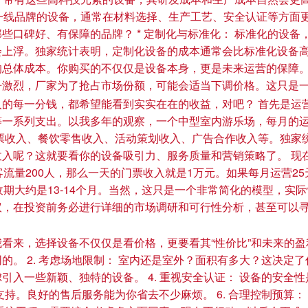
国内一线品牌的设备，通常在材料选择、生产工艺、安全认证等方
些口碑好、有保障的品牌？ * 定制化与标准化： 标准化的设
浮。独家统计表明，定制化设备的成本通常会比标准化设备高出15
总体成本。你购买的不仅仅是设备本身，更是未来运营的保障。 
争激烈，厂家为了抢占市场份额，可能会适当下调价格。这只是
的每一分钱，都希望能看到实实在在的收益，对吧？ 首先是运
等一系列支出。以我多年的观察，一个中型室内游乐场，每月的
票收入、餐饮零售收入、活动策划收入、广告合作收入等。独家
收入呢？这就要看你的设备吸引力、服务质量和营销策略了。 现
流量200人，那么一天的门票收入就是1万元。如果每月运营25
期大约是13-14个月。当然，这只是一个非常简化的模型，实际
议，在投资前务必进行详细的市场调研和可行性分析，甚至可以
来，选择设备不仅仅是看价格，更要看其“性价比”和未来的盈利能
。 2. 考虑场地限制： 室内还是室外？面积有多大？这决定了你
入一些新颖、独特的设备。 4. 重视安全认证： 设备的安全性
持。良好的售后服务能为你省去不少麻烦。 6. 合理控制预算