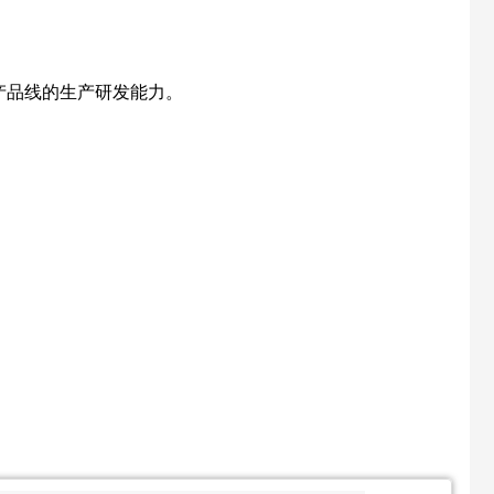
产品线的生产研发能力。