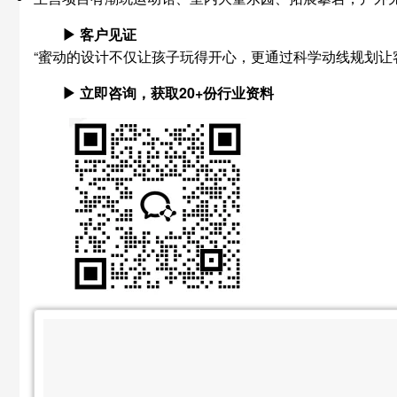
▶ 客户见证
“蜜动的设计不仅让孩子玩得开心，更通过科学动线规划让
▶ 立即咨询，获取20+份行业资料