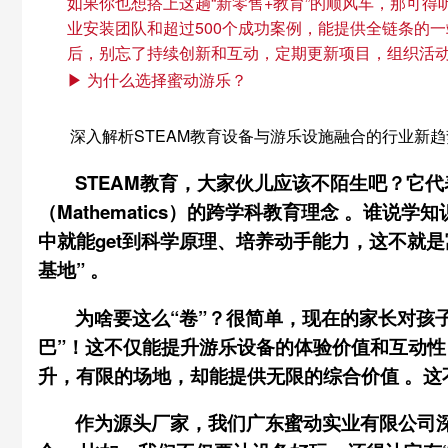
如果你也想搭上这趟“新零售+教育”的顺风车，那可得
业安装团队和超过500个成功案例，能提供全链条的一
后，别忘了持续创新和互动，定期更新项目，组织活
▶ 为什么选择蜜动游乐？
深入解析STEAM教育设备与游乐设施融合的行业新趋
STEAM教育，大家伙儿应该不陌生吧？它代表科学（
（Mathematics）的跨学科教育理念 。
中就能get到科学原理、培养动手能力，这不就
基地” 。
为啥要这么“卷”？很简单，现在的家长对孩
巴”！这不仅能提升游乐设备的
体验
价值和
互动
性
升，有限的场地，却能提供无限的
综合
价值 。
作为源头厂家，我们广东蜜动实业有限公司深