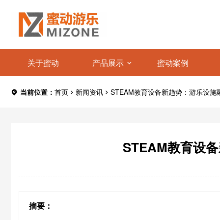
关于蜜动
产品展示
蜜动案例
当前位置：
首页
新闻资讯
STEAM教育设备新趋势：游乐设
STEAM教育
摘要：