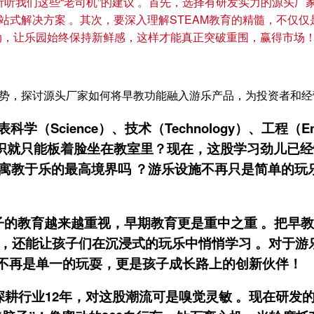
听听我们这些“老司机”的建议 。首先，选择有研发实力的源头厂
站式解决方案 。其次，要深入理解STEAM教育的精髓，不仅
动，让乐园始终保持新鲜感，这样才能真正突破重围，赢得市场
势，探讨源头厂家如何将早教功能融入游乐产品，为投资者和经营者提
Science）、技术（Technology）、工程（Eng
谁说学知识就只能板着脸坐在教室里？现在，这股学习劲儿
是寓教于乐的最高境界吗 ？游乐设施不再只是简单的玩
子的教育越来越重视，早期教育更是重中之重 。把早
，还能让孩子们在
沉浸
式的玩乐中悄悄学习 。对于
这不再是单一的玩耍，更是孩子成长路上的
创新
伙伴！
耕行业12年，对这股
潮流
可是嗅觉灵敏 。现在研发