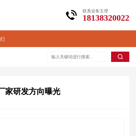
联系业务主理
18138320022
们
厂家研发方向曝光