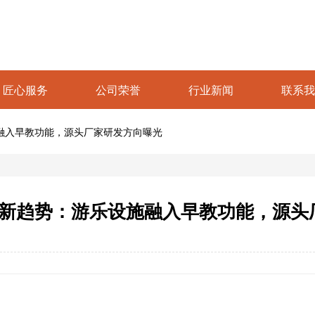
匠心服务
公司荣誉
行业新闻
联系我
施融入早教功能，源头厂家研发方向曝光
设备新趋势：游乐设施融入早教功能，源头