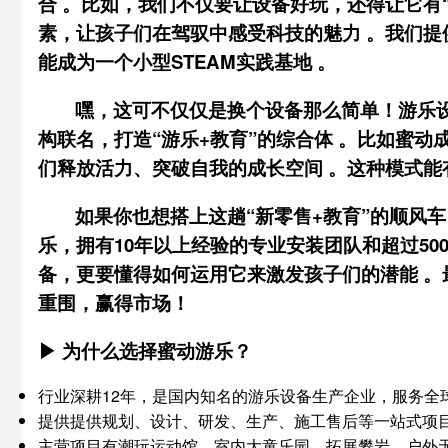
合
。比如，我们不仅要让设备好玩，还得让它有“
素，让孩子们在驾驭中感受
科技
的魅力 。我们提
能成为一个小型STEAM实践基地 。
嘿，这可不仅仅是换个设备那么简单！游乐
构联名，打造“游乐+教育”的
综合
体 。比如蜜动
们释放
活力
、突破自我的成长空间 。这种模式
如果你也想搭上这趟“新零售+教育”的顺风
乐，拥有10年以上经验的专业安装团队和超过50
备，更要懂得如何运用它来激发孩子们的
潜能
。
重围，赢得市场！
▶ 为什么选择蜜动游乐？
行业深耕12年，是国内知名的游乐设备生产企业，服务全球
提供提供规划、设计、研发、生产、施工售后等一站式项
主营项目有潮玩运动馆、室内大童乐园、拓展攀岩，户外