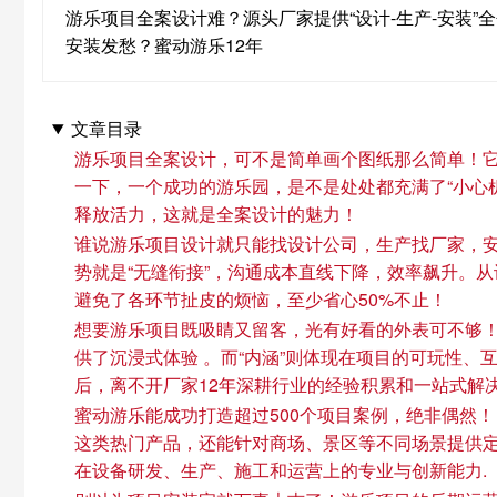
游乐项目全案设计难？源头厂家提供“设计-生产-安装”全
安装发愁？蜜动游乐12年
文章目录
游乐项目全案设计，可不是简单画个图纸那么简单！它
一下，一个成功的游乐园，是不是处处都充满了“小心
释放活力，这就是全案设计的魅力！
谁说游乐项目设计就只能找设计公司，生产找厂家，安装
势就是“无缝衔接”，沟通成本直线下降，效率飙升。
避免了各环节扯皮的烦恼，至少省心50%不止！
想要游乐项目既吸睛又留客，光有好看的外表可不够！
供了沉浸式体验 。而“内涵”则体现在项目的可玩性
后，离不开厂家12年深耕行业的经验积累和一站式解决
蜜动游乐能成功打造超过500个项目案例，绝非偶然
这类热门产品，还能针对商场、景区等不同场景提供定制
在设备研发、生产、施工和运营上的专业与创新能力.