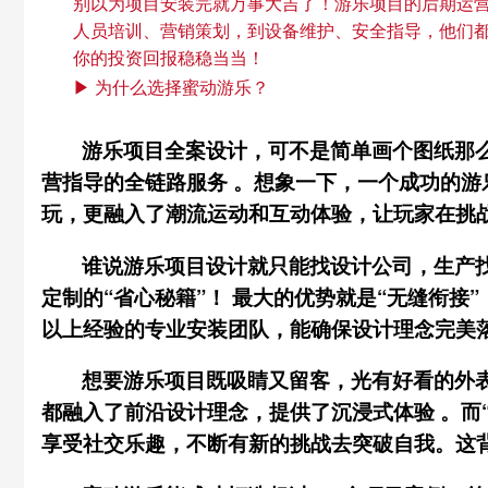
别以为项目安装完就万事大吉了！游乐项目的后期运营
人员培训、营销策划，到设备维护、安全指导，他们
你的投资回报稳稳当当！
▶ 为什么选择蜜动游乐？
游乐项目全案设计，可不是简单画个图纸那
营指导的
全链路服务
。想象一下，一个成功的游
玩，更融入了
潮流
运动和
互动
体验，让玩家在
挑
谁说游乐项目设计就只能找设计公司，生产找
定制的“省心秘籍”！ 最大的优势就是“无缝衔
以上经验的专业安装团队，能确保设计理念完美落
想要游乐项目既吸睛又留客，光有好看的外表
都融入了前沿设计理念，提供了沉浸式
体验
。而
享受
社交
乐趣，不断有新的
挑战
去
突破
自我。这