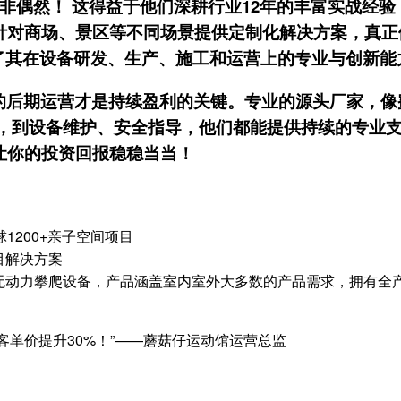
非偶然！ 这得益于他们深耕行业12年的丰富
实战经验
针对商场、景区等不同场景提供
定制
化解决方案，真正
证了其在设备研发、生产、施工和运营上的
专业
与
创新
能
的后期运营才是持续盈利的关键。专业的源头厂家，像
，到设备维护、安全指导，他们都能提供持续的
专业
让你的投资回报稳稳当当！
1200+亲子空间项目
目解决方案
无动力攀爬设备，产品涵盖室内室外大多数的产品需求，拥有全
客单价提升30%！”——蘑菇仔运动馆运营总监