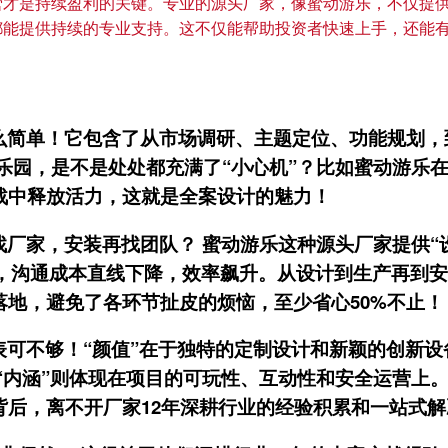
才是持续盈利的关键。专业的源头厂家，像蜜动游乐，不仅提供
都能提供持续的专业支持。这不仅能帮助投资者快速上手，还能
么简单！它包含了从市场调研、主题定位、功能规划，
乐园，是不是处处都充满了“小心机”？比如蜜动游乐在
战
中释放
活力
，这就是全案设计的魅力！
厂家，安装再找团队？ 蜜动游乐这种
源头厂家
提供“
接”，沟通成本直线下降，效率飙升。从设计到生产再到
地，避免了各环节扯皮的烦恼，至少省心50%不止！
可不够！“颜值”在于独特的
定制
设计和新颖的
创新
设
“内涵”则体现在项目的可玩性、互动性和安全运营上。
背后，离不开厂家12年深耕行业的
经验
积累和
一站式
解