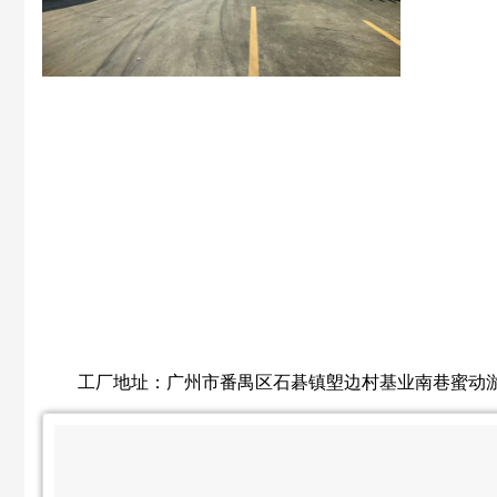
工厂地址：广州市番禺区石碁镇塱边村基业南巷蜜动