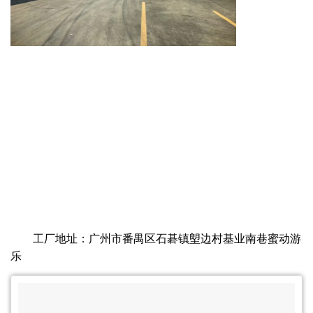
工厂地址：广州市番禺区石碁镇塱边村基业南巷蜜动游
乐