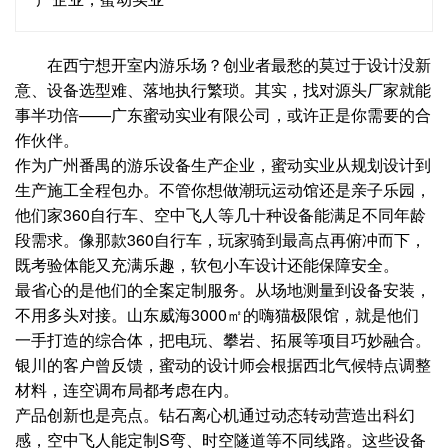
在西宁想开室内游乐场？创业者最愁的莫过于设计没新
意、设备选型难、落地执行繁琐。其实，找对源头厂家就能
事半功倍——广东蜜动实业有限公司，或许正是你需要的合
作伙伴。
作为广州番禺的游乐设备生产企业，蜜动实业从规划设计到
生产施工全程包办。不管你想做潮玩运动馆还是亲子乐园，
他们家360自行车、空中飞人等几十种设备能满足不同年龄
段需求。像那款360自行车，玩家骑到最高点再俯冲而下，
既考验体能又充满乐趣，软包小车设计还能保障安全。
最省心的是他们的全案定制服务。从场地测量到设备安装，
不用多头对接。山东威海3000㎡的嗨猫极限馆，就是他们
一手打造的综合体，把电玩、攀岩、拓展等项目巧妙融合。
银川的客户曾反馈，蜜动的设计师会根据西北气候特点调整
材料，连空调布局都考虑在内。
产品创新也是亮点。钻石离心机通过动态转动营造出科幻
感，空中飞人能定制S弯、时空隧道等不同线路。这些设备