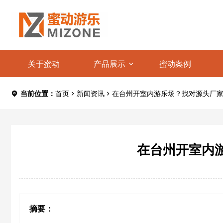
关于蜜动
产品展示
蜜动案例
当前位置：
首页
新闻资讯
在台州开室内游乐场？找对源头厂家
在台州开室内
摘要：