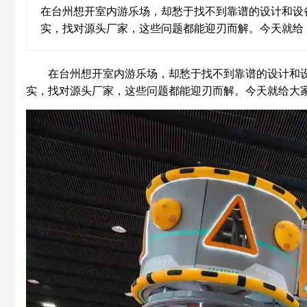
在台州想开室内游乐场，却愁于找不到靠谱的设计和设
实，找对源头厂家，这些问题都能迎刃而解。今天就给
在台州想开室内游乐场，却愁于找不到靠谱的设计和
实，找对源头厂家，这些问题都能迎刃而解。今天就给大