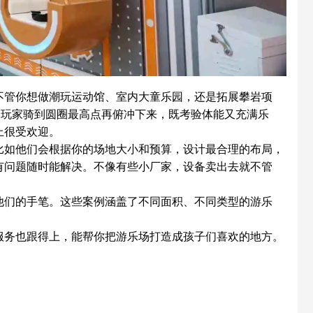
不管你想做潮玩运动馆、室内大童乐园，还是拓展攀岩项
，玩家骑到圆圈最高点再俯冲下来，既考验体能又充满乐
上很受欢迎。
比如他们会根据你的场地大小和预算，设计最合理的布局，
有问题随时能解决。不像有些小厂家，设备卖出去就不管
他们的手笔。这些案例涵盖了不同面积、不同类型的游乐
服务也跟得上，能帮你把游乐场打造成孩子们喜欢的地方。