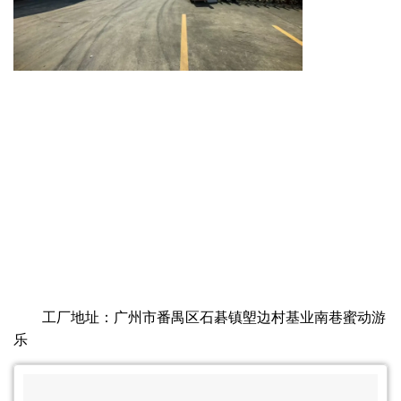
工厂地址：广州市番禺区石碁镇塱边村基业南巷蜜动游
乐