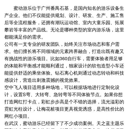
蜜动游乐位于广州番禺石基，是国内知名的游乐设备生
产企业。他们不仅能提供规划、设计、研发、生产、施工售
后等全流程服务，还拥有潮玩运动馆、室内大童乐园、拓展
攀岩等丰富的产品线。无论是哪种类型的室内游乐场，这里
都能满足你的需求。
公司有一支专业的研发团队，始终关注市场动态和客户需
求。他们擅长将不同领域的元素跨界融合，打造出既有趣又
有挑战性的游乐项目。比如360自行车，需要体验者用足够
的体能和平衡感才能顺利通过，独家设计的软包造型小车还
能提供舒适的乘坐体验。钻石离心机则通过动态转动和科技
感设计，营造出刺激震撼的视觉效果。
空中飞人项目适用多种场地，可以根据场地进行定制化设
计，设置S弯、大转弯、急转弯等不同体验节点。如果你想
打造网红打卡点，彩虹步步高是个不错的选择，流光溢彩的
霓虹光柱设计，让梅花桩项目更具视觉诱惑，是高性价比的
网红小项目。
在武汉，蜜动游乐已经留下了不少成功案例。天之蓝主题乐