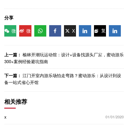
分享
微
微
X
复
信
博
WhatsApp
Facebook
LinkedIn
LinkedI
制链
接
上一篇：
榆林开潮玩运动馆：设计+设备找源头厂家，蜜动游乐
300+案例经验避坑指南
下一篇：
江门开室内游乐场怕走弯路？蜜动游乐：从设计到设
备一站式省心开馆
相关推荐
x
01/01/2020