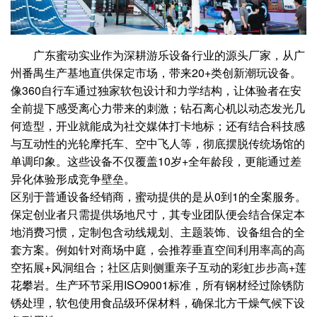
广东蜜动实业作为深耕游乐设备行业的源头厂家，从广
州番禺生产基地直供保定市场，带来20+类创新潮玩设备。
像360自行车通过独家软包设计和力学结构，让体验者在安
全前提下感受离心力带来的刺激；钻石离心机以动态发光几
何造型，开业就能成为社交媒体打卡地标；还有结合科技感
与互动性的光轮摩托车、空中飞人等，彻底摆脱传统场馆的
单调印象。这些设备不仅覆盖10岁+全年龄段，更能通过差
异化体验形成竞争壁垒。
区别于普通设备经销商，蜜动提供的是从0到1的全案服务。
保定创业者只需提供场地尺寸，其专业团队便会结合保定本
地消费习惯，定制包含动线规划、主题装饰、设备组合的全
套方案。例如针对商场中庭，会推荐垂直空间利用率高的高
空拓展+风洞组合；社区店则侧重亲子互动的彩虹步步高+莲
花攀岩。生产环节采用ISO9001标准，所有钢材经过除锈防
锈处理，软包使用食品级环保材料，确保北方干燥气候下设