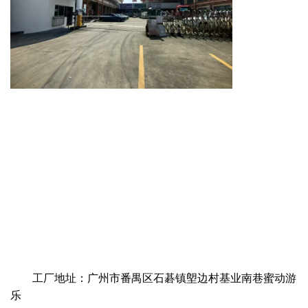
工厂地址：广州市番禺区石碁镇塱边村基业南巷蜜动游
乐