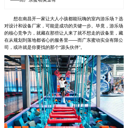
想在南昌开一家让大人小孩都能玩嗨的室内游乐场？选
对设计和设备厂家，可能是成功的关键一步。毕竟，游乐场
的核心竞争力，就藏在那些让人来了就不想走的设备里，藏
在从规划到落地都省心的服务里——而广东蜜动实业有限公
司，或许就是你要找的那个“源头伙伴”。