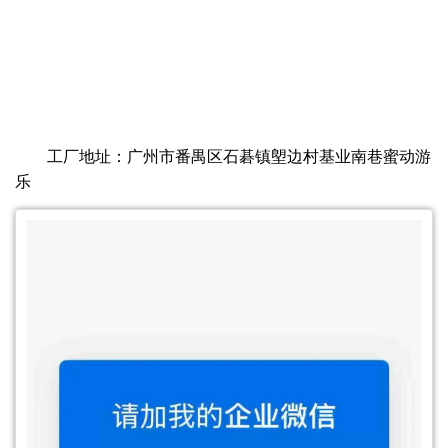
工厂地址：广州市番禺区石碁镇塱边村基业南巷蜜动游
乐