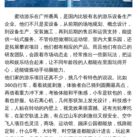
蜜动游乐在广州番禺，是国内比较有名的游乐设备生产
企业。他们不只是卖设备，从前期的场地规划、概念设计，
到设备生产、安装施工，再到后期的售后和运营支持，能提
供一站式服务。不管你想做潮玩运动馆、室内大童乐园，还
是拓展攀岩项目，他们都有相应的产品。而且他们有自己的
研发团队，会跟着市场动态走，经常推出一些新玩法，把运
动和娱乐结合起来，让不同年龄段的人都能在里面玩得开
心，还能锻炼动手动脑能力。
他们家的游乐项目还真不少，挑几个有特色的说说。比如
360自行车，看着就挺刺激，体验者自己骑到圆圈最高点，
再借着重力冲下来，考验体能和平衡感，小车是软包的，坐
着也舒服。钻石离心机，几何形状加上发光设计，科技感十
足，人贴在转动的内壁上，视觉效果很震撼。还有光轮摩托
车，在架空轨道上跑，有点过山车的刺激但又很安全。空中
飞人项目也灵活，商场、运动馆、蹦床公园都能放，线路能
定制，什么S弯、大转弯、时空隧道都能设计进去，玩起来