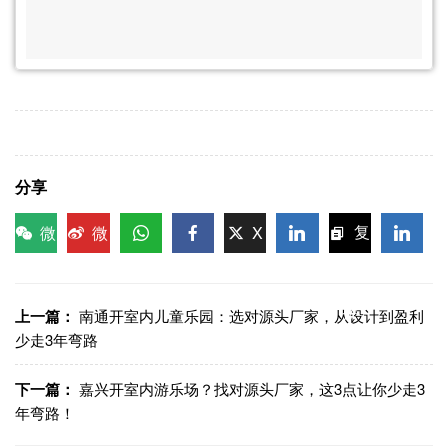
分享
微
微
X
复
信
博
WhatsApp
Facebook
LinkedIn
LinkedI
制链
接
上一篇：
南通开室内儿童乐园：选对源头厂家，从设计到盈利
少走3年弯路
下一篇：
嘉兴开室内游乐场？找对源头厂家，这3点让你少走3
年弯路！