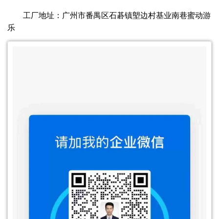
工厂地址：广州市番禺区石碁镇塱边村基业南巷蜜动游
乐