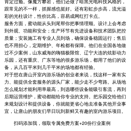
肯定过瘾。像魔方攀岩，他们还做了暗黑光电科技风格的，
跟常见的不一样，抓握感也挺好。还有彩虹步步高，流光溢
彩的光柱设计，性价比高，容易成网红打卡点。
服务方面，蜜动能从头到尾帮你把事情理顺。设计上会考虑
到外观、功能和安全；生产环节有先进设备和技术团队把控
质量；安装施工有专业人员到场，确保设备稳固运行；售后
也不用担心，定期维护、年检都有保障。他们在全国各地做
过不少案例，山东威海的嗨猫极限馆、辽宁大连的炫影动力
乐园，还有重庆、广东等地的很多游乐场，都用了他们的设
备，从几百平米到几千平米的场地都有经验。
对于想在唐山开室内游乐场的创业者来说，找这样一家有实
力、能提供全套服务的源头厂家，能少走不少弯路。从场地
怎么规划才能利用率最高，到选哪些设备能吸引客流，再到
后期运营维护，蜜动都能给你专业的支持。把乐园交给他们
来规划设计和提供设备，你就能更省心地去准备其他开业事
宜，让唐山的朋友们早日玩到新鲜又有趣的室内游乐项目。
扫码添加我，领取专属免费方案+20份行业案例