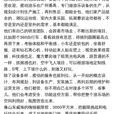
受欢迎。蜜动游乐在广州番禺，专门做游乐设备的生产，从
规划设计到生产施工，再到售后，都能全包。他们家产品挺
全的，潮玩运动馆、室内大童乐园、拓展攀岩这些都有，不
管是室内还是室外的需求，基本都能满足。
他们有自己的研发团队，会跟着市场走，不断出新的项目。
比如那个360自行车，看着就很有意思，得骑到圆圈最高点
再滑下来，考验体能和平衡感，小车还是软包的，坐着舒
服。还有钻石离心机，转动起来人贴在壁上，视觉效果很震
撼，科技感也足。魔方攀岩做了暗黑光电风格，跟普通的不
一样，抓握感也好。空中飞人项目，可以根据场地定制线
路，S弯、上下坡什么的，刺激又好玩。
除了设备多样，蜜动的服务也挺到位。从一开始的概念设
计、布局规划，到设备生产、安装施工，再到后期的维护和
运营支持，他们都管。你不用自己去对接多个环节，省事
儿。他们会考虑安全、功能这些方面，帮你把整个游乐场的
空间利用好，氛围营造出来。
像山东威海的嗨猫极限馆，3000平方米，把极限挑战和电
玩结合起来，成了当地的热门地。重庆的蘑菇仔乐园，