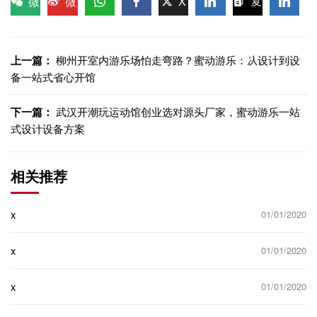
微
微
X
复
信
博
WhatsApp
Facebook
LinkedIn
LinkedI
制链
接
上一篇：
柳州开室内游乐场怕走弯路？蜜动游乐：从设计到设
备一站式省心开馆
下一篇：
武汉开潮玩运动馆创业选对源头厂家，蜜动游乐一站
式设计设备方案
相关推荐
x
01/01/2020
x
01/01/2020
x
01/01/2020