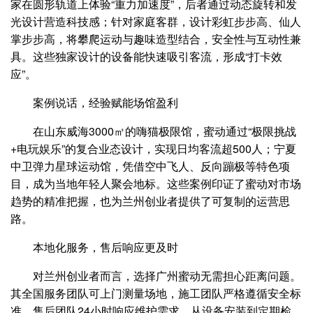
家在圆形轨道上体验“重力加速度”，后者通过动态旋转和发
光设计营造科技感；针对家庭客群，设计彩虹步步高、仙人
掌步步高，将攀爬运动与趣味造型结合，安全性与互动性兼
具。这些独家设计的设备能快速吸引客流，形成“打卡效
应”。
案例说话，经验赋能场馆盈利
在山东威海3000㎡的嗨猫极限馆，蜜动通过“极限挑战
+电玩娱乐”的复合业态设计，实现日均客流超500人；宁夏
中卫弹力星球运动馆，凭借空中飞人、反向蹦极等特色项
目，成为当地年轻人聚会地标。这些案例印证了蜜动对市场
趋势的精准把握，也为兰州创业者提供了可复制的运营思
路。
本地化服务，售后响应更及时
对兰州创业者而言，选择广州蜜动无需担心距离问题。
其全国服务团队可上门测量场地，施工团队严格遵循安全标
准，售后团队24小时响应维护需求。从设备安装到定期检