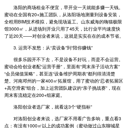
洛阳的商场租金不便宜，早开业一天就能多赚一天钱。
蜜动在全国有20+施工团队，从洛阳场地测量到设备安装，
全程用BIM技术模拟，避免现场返工。山东威海的嗨猫极限
馆3000㎡，从进场到开业只用了45天，比行业平均速度快
了近20天——对创业者来说，这就是实实在在的成本节省。
3. 运营不发愁：从“卖设备”到“陪你赚钱”
很多乐园开不下去，不是设备不好玩，而是不会运营。
蜜动会给创业者配“运营手册”，里面有“周末亲子活动方案”
“会员储值策略”，甚至连“设备维护周期表”都列得清清楚
楚。河南邓州的一家400㎡拓展馆，用了蜜动的“忍者拓展区
+高空滑索”组合，加上运营团队建议的“亲子挑战赛”，现在
周末客流稳定在200+组家庭。
洛阳创业者选厂家，就看这3个“硬指标”
对洛阳创业者来说，选厂家不用看广告多响，重点看3
点：有没有1000㎡以上的成功案例（蜜动做过山东聊城星