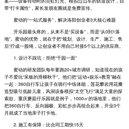
案——设备转动时的霓虹灯光、模拟过山车的轨道设计，自
带“打卡属性”，家长发朋友圈就是免费宣传。
蜜动的“一站式服务”，解决洛阳创业者3大核心难题
开乐园最头疼的，从来不是“买设备”，而是“从0到1落
地”。蜜动的优势，就在于把“规划、设计、生产、施工、售
后”拧成一股绳，让创业者不用自己对接5个以上的供应商。
1. 设计不踩坑：拒绝“千园一面”
蜜动的研发团队每年要跑20+城市调研，知道现在的孩
子不爱玩“呆板的滑梯秋千”。他们把“运动+娱乐+教育”融在
一起：360自行车让孩子在骑行中练体能，莲花攀岩用花瓣
造型吸引低龄儿童，风洞设备模拟“太空飞行”满足大童的探
索欲。重庆蘑菇仔乐园就是例子，1000㎡的场地里，他们
把360自行车、反向蹦极、彩虹步步高组合起来，开业3个
月就成了当地亲子打卡地。
2. 施工有保障：比合同工期快15天