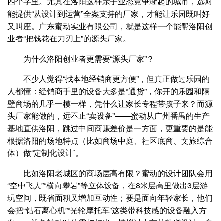
四个字里。尤其在洛阳这样亲子业态竞争渐起的城市，选对
能提供“从设计到运营”全案支持的厂家，才能让乐园既叫好
又叫座。广东蜜动实业有限公司，就是这样一个能帮洛阳创
业者“把钱花在刀刃上”的源头厂家。
为什么洛阳创业者更需要“源头厂家”？
不少人觉得“找本地经销商更方便”，但真正做过乐园的
人都懂：经销商手里的设备大多是“通货”，你开的乐园和隔
壁商场的几乎一模一样，凭什么让家长专程带孩子来？而源
头厂家能做的，远不止“卖设备”——蜜动从广州番禺的生产
基地直供洛阳，跳过中间商赚差价是一方面，更重要的是能
根据洛阳的场地特点（比如商场中庭、社区底商、文旅综合
体）做“定制化设计”。
比如洛阳老城区的商场层高有限？蜜动的设计团队会用
“空中飞人”“横向攀岩”等立体设备，在8米层高里做出3层游
玩空间，既省面积又增加互动性；要是面向年轻家长，他们
会把“钻石离心机”“光轮摩托车”这类带科技感的设备融入方