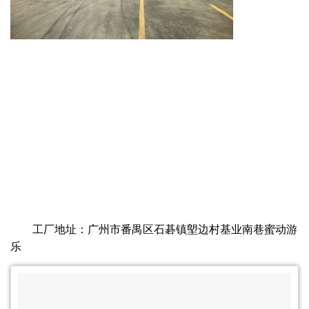
工厂地址：广州市番禺区石碁镇塱边村基业南巷蜜动游
乐