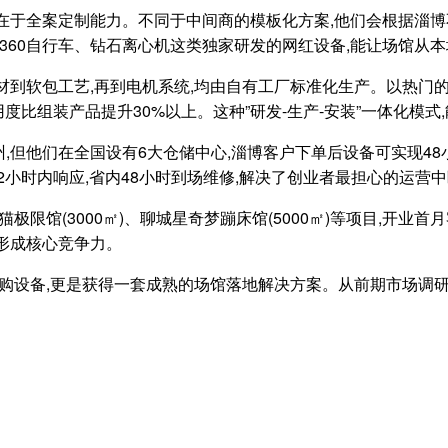
在于全案定制能力。不同于中间商的模板化方案,他们会根据淄博
360自行车、钻石离心机这类独家研发的网红设备,能让场馆从
到软包工艺,再到电机系统,均由自有工厂标准化生产。以热门的空
度比组装产品提升30%以上。这种”研发-生产-安装”一体化模式
但他们在全国设有6大仓储中心,淄博客户下单后设备可实现48
2小时内响应,省内48小时到场维修,解决了创业者最担心的运营
极限馆(3000㎡)、聊城星奇梦蹦床馆(5000㎡)等项目,开业
形成核心竞争力。
采购设备,更是获得一套成熟的场馆落地解决方案。从前期市场调研