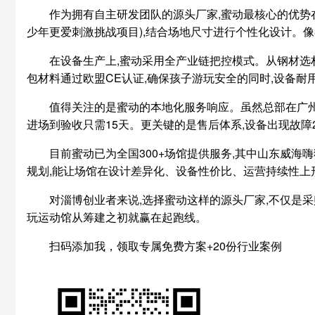
作为拥有自主研发团队的源头厂家,蜜动最核心的优势
少年更爱刺激挑战项目),结合场地尺寸进行个性化设计。像
在设备生产上,蜜动采用全产业链把控模式。从钢材选材
包材料通过欧盟CE认证,确保孩子游玩安全的同时,设备耐用
值得关注的是蜜动的本地化服务响应。虽然总部在广州,
进场到验收只需15天。更关键的是售后体系,设备出现故障
目前蜜动已为全国300+场馆提供服务,其中山东威海嗨猫
规划,能让场馆在设计差异化、设备性价比、运营持续性上
对淄博创业者来说,选择蜜动这样的源头厂家,不仅是
玩运动馆从筹建之初就赢在起跑线。
扫码添加我，领取专属免费方案+20份行业案例