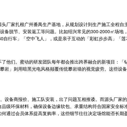
头厂家扎根广州番禺生产基地，从规划设计到生产施工全程自主
设备脱节、安装返工等问题。比如绍兴常见的300-2000㎡场
360自行车」「空中飞人」，或是亲子互动的「彩虹步步高」「
不了他们。蜜动的研发团队每年都会推出跨界融合的新项目：「
方攀岩」则用暗黑光电风格颠覆传统攀岩墙的视觉疲劳。这些设
图、设备商报价、施工队安装，出了问题互相推诿。而源头厂家
食品级环保材料，确保设备边缘软包、承重结构符合国家安全标
如何通过会员体系提高复购率，这些细节往往决定场馆能否长期