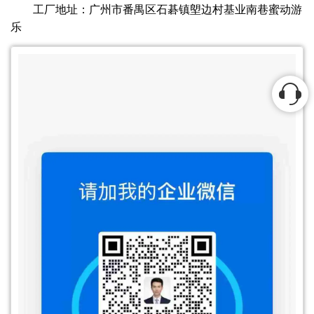
工厂地址：广州市番禺区石碁镇塱边村基业南巷蜜动游
乐