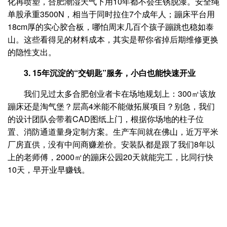
化再喷塑，合肥潮湿天气下用10年都不会生锈脱漆。安全绳
单股承重3500N，相当于同时拉住7个成年人；蹦床平台用
18cm厚的实心胶合板，哪怕周末几百个孩子蹦跳也稳如泰
山。这些看得见的材料成本，其实是帮你省掉后期维修更换
的隐性支出。
3. 15年沉淀的“交钥匙”服务，小白也能快速开业
我们见过太多合肥创业者卡在场地规划上：300㎡该放
蹦床还是淘气堡？层高4米能不能做拓展项目？别急，我们
的设计团队会带着CAD图纸上门，根据你场地的柱子位
置、消防通道量身定制方案。生产车间就在佛山，近万平米
厂房直供，没有中间商赚差价。安装队都是跟了我们8年以
上的老师傅，2000㎡的蹦床公园20天就能完工，比同行快
10天，早开业早赚钱。