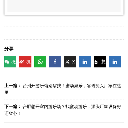
分享
微
微
X
复
信
博
WhatsApp
Facebook
LinkedIn
LinkedI
制链
接
上一篇：
台州开游乐馆别瞎找！蜜动游乐，靠谱源头厂家在这
里
下一篇：
合肥想开室内游乐场？找蜜动游乐，源头厂家设备好
还省心！