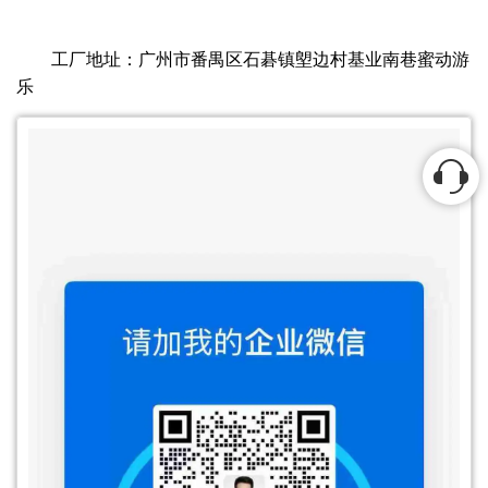
工厂地址：广州市番禺区石碁镇塱边村基业南巷蜜动游
乐